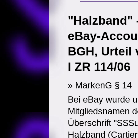
"Halzband" 
eBay-Accou
BGH, Urteil
I ZR 114/06
» MarkenG § 14
Bei eBay wurde u
Mitgliedsnamen d
Überschrift "SSSupe
Halzband (Cartier