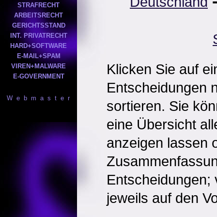
Deutschland
STRAFRECHT
ARBEITSRECHT
GERICHTSSTAND
INT. PRIVATRECHT
HARD+SOFTWARE
E-MAIL+SPAM
Klicken Sie auf e
VIREN+MALWARE
E-GOVERNMENT
Entscheidungen 
W e b m a s t e r
sortieren. Sie kö
eine Übersicht al
anzeigen lassen o
Zusammenfassun
Entscheidungen; 
jeweils auf den Vol