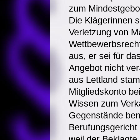
zum Mindestgebot
Die Klägerinnen s
Verletzung von M
Wettbewerbsrecht
aus, er sei für d
Angebot nicht vera
aus Lettland sta
Mitgliedskonto be
Wissen zum Verka
Gegenstände benu
Berufungsgericht 
weil der Beklagte