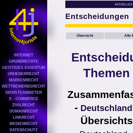
AKTUELLES
Entscheidungen
Übersicht
Alle
Entscheid
INTERNET
GRUNDRECHTE
GEISTIGES EIGENTUM
Themen 
URHEBERRECHT
MARKENRECHT
WETTBEWERBSRECHT
Zusammenfa
DIENSTEANBIETER
E - COMMERCE
-
ZIVILRECHT
Deutschland
DOMAINRECHT
Übersichts
LINKRECHT
MEDIENRECHT
DATENSCHUTZ