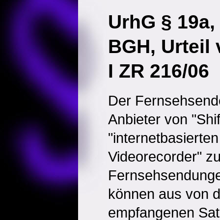
UrhG § 19a,
BGH, Urteil
I ZR 216/06
Der Fernsehsende
Anbieter von "Shi
"internetbasierte
Videorecorder" z
Fernsehsendunge
können aus von d
empfangenen Sat