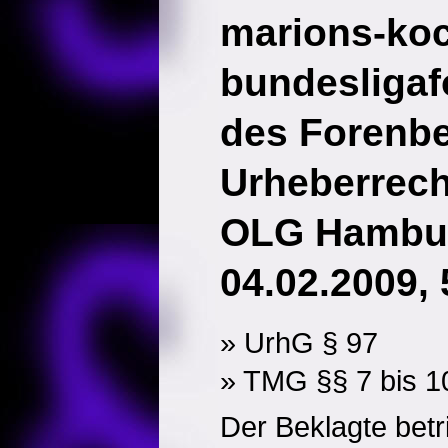
marions-ko
bundesligaf
des Forenbe
Urheberrech
OLG Hambur
04.02.2009, 
» UrhG § 97
» TMG §§ 7 bis 1
Der Beklagte betr