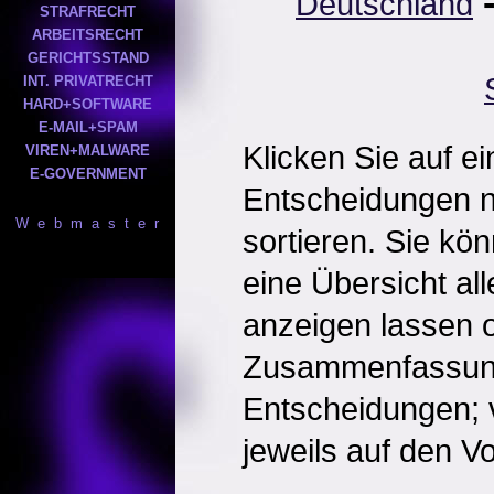
Deutschland
STRAFRECHT
ARBEITSRECHT
GERICHTSSTAND
INT. PRIVATRECHT
HARD+SOFTWARE
E-MAIL+SPAM
Klicken Sie auf e
VIREN+MALWARE
E-GOVERNMENT
Entscheidungen 
W e b m a s t e r
sortieren. Sie kö
eine Übersicht al
anzeigen lassen o
Zusammenfassun
Entscheidungen; 
jeweils auf den Vol