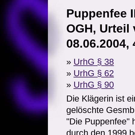
Puppenfee I
OGH, Urteil
08.06.2004, 
»
UrhG § 38
»
UrhG § 62
»
UrhG § 90
Die Klägerin ist e
gelöschte GesmbH
"Die Puppenfee" he
durch den 1999 be