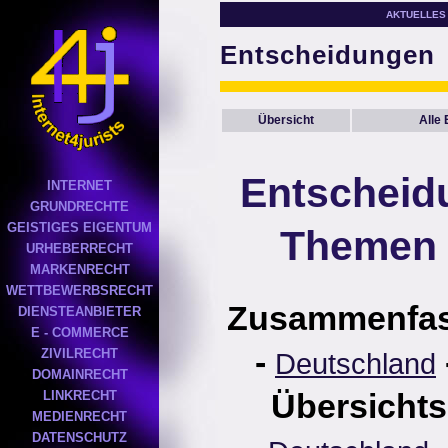
AKTUELLES
Entscheidungen
Übersicht
Alle
Entscheid
INTERNET
GRUNDRECHTE
GEISTIGES EIGENTUM
Themen 
URHEBERRECHT
MARKENRECHT
WETTBEWERBSRECHT
Zusammenfa
DIENSTEANBIETER
E - COMMERCE
-
ZIVILRECHT
Deutschland
DOMAINRECHT
Übersichts
LINKRECHT
MEDIENRECHT
DATENSCHUTZ