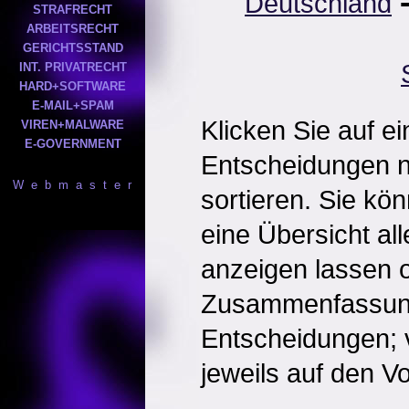
Deutschland
STRAFRECHT
ARBEITSRECHT
GERICHTSSTAND
INT. PRIVATRECHT
HARD+SOFTWARE
E-MAIL+SPAM
Klicken Sie auf e
VIREN+MALWARE
E-GOVERNMENT
Entscheidungen 
W e b m a s t e r
sortieren. Sie kö
eine Übersicht al
anzeigen lassen o
Zusammenfassun
Entscheidungen; 
jeweils auf den Vol