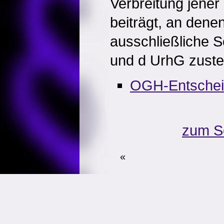
Verbreitung jener
beiträgt, an dene
ausschließliche 
und d UrhG zuste
OGH-Entsche
zum S
«