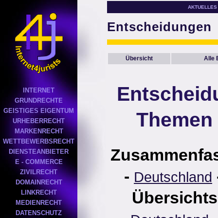
AKTUELLES
Entscheidungen
Übersicht
Alle
Entscheid
INTERNET
GRUNDRECHTE
GEISTIGES EIGENTUM
Themen 
URHEBERRECHT
MARKENRECHT
WETTBEWERBSRECHT
Zusammenfa
DIENSTEANBIETER
E - COMMERCE
-
ZIVILRECHT
Deutschland
DOMAINRECHT
Übersichts
LINKRECHT
MEDIENRECHT
DATENSCHUTZ