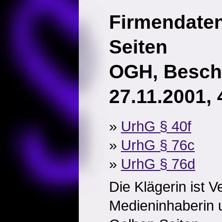
Firmendate
Seiten
OGH, Besch
27.11.2001, 
»
UrhG § 40f
»
UrhG § 76c
»
UrhG § 76d
Die Klägerin ist V
Medieninhaberin 