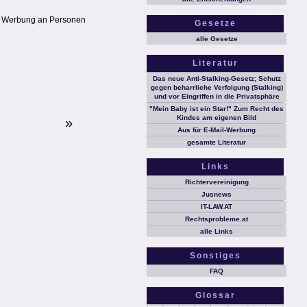
il Werbung an Personen
Gesetze
alle Gesetze
Literatur
Das neue Anti-Stalking-Gesetz; Schutz
gegen beharrliche Verfolgung (Stalking)
und vor Eingriffen in die Privatsphäre
"Mein Baby ist ein Star!" Zum Recht des
Kindes am eigenen Bild
»
Aus für E-Mail-Werbung
gesamte Literatur
Links
Richtervereinigung
Jusnews
IT-LAW.AT
Rechtsprobleme.at
alle Links
Sonstiges
FAQ
Glossar