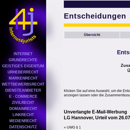
Entscheidungen
Übersicht
Ents
INTERNET
GRUNDRECHTE
Zus
GEISTIGES EIGENTUM
Ü
URHEBERRECHT
MARKENRECHT
WETTBEWERBSRECHT
DIENSTEANBIETER
Klicken Sie auf eine Auswahl, um die Ent
anzeigen lassen oder die Zusammenfassun
E - COMMERCE
ZIVILRECHT
DOMAINRECHT
Unverlangte E-Mail-Werbung
LINKRECHT
LG Hannover, Urteil vom 26.07
MEDIENRECHT
DATENSCHUTZ
» UWG § 1