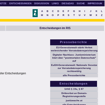
SETZE
ENTSCHEIDUNGEN
DISKUSSION
LINKS
DIES&DAS
SUCHE
IMPRESSUM
A
B
C
D
E
F
G
H
I
J
K
L
M
N
O
P
R
S
T
U
V
W
X
Z
Entscheidungen im RIS
Presseberichte
EU-Generalanwalt stärkt Verbot
weitreichender Vorratsdatenspeicherung
Digitaler Nachlass: Justizministerium
klärt über "postmortalen Datenschutz"
auf
EuGH-Generalanwalt: Nationale Gesetze
zur Vorratsdatenspeicherung
rechtswidrig
aller Entscheidungen
alle Presseberichte
Entscheidungen
UrhG § 19a, § 87
Drittverbot an Domain-
Registrierungsstelle
justizwache.at
alle Entscheidungen