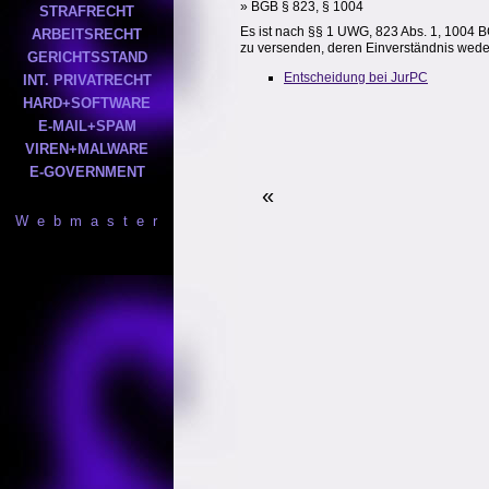
» BGB § 823, § 1004
STRAFRECHT
Es ist nach §§ 1 UWG, 823 Abs. 1, 1004 
ARBEITSRECHT
zu versenden, deren Einverständnis weder
GERICHTSSTAND
Entscheidung bei JurPC
INT. PRIVATRECHT
HARD+SOFTWARE
E-MAIL+SPAM
VIREN+MALWARE
E-GOVERNMENT
«
W e b m a s t e r