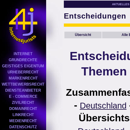
AKTUELLES
Entscheidungen
Übersicht
Alle
Entscheid
INTERNET
GRUNDRECHTE
GEISTIGES EIGENTUM
Themen 
URHEBERRECHT
MARKENRECHT
WETTBEWERBSRECHT
Zusammenfa
DIENSTEANBIETER
E - COMMERCE
-
ZIVILRECHT
Deutschland
DOMAINRECHT
Übersichts
LINKRECHT
MEDIENRECHT
DATENSCHUTZ