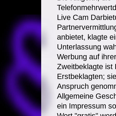
Telefonmehrwertd
Live Cam Darbie
Partnervermittlun
anbietet, klagte e
Unterlassung wah
Werbung auf ihrer
Zweitbeklagte ist
Erstbeklagten; sie
Anspruch genomm
Allgemeine Gesc
ein Impressum so
Wort "gratis" werd