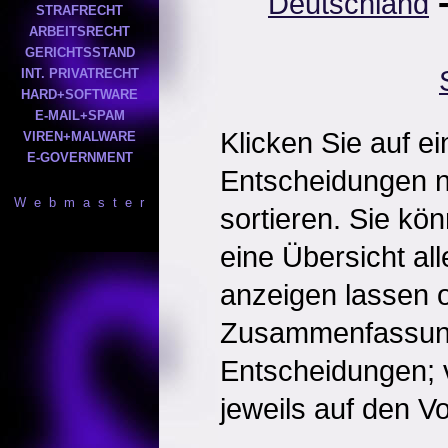
Deutschland
STRAFRECHT
ARBEITSRECHT
GERICHTSSTAND
INT. PRIVATRECHT
HARD+SOFTWARE
E-MAIL+SPAM
Klicken Sie auf e
VIREN+MALWARE
E-GOVERNMENT
Entscheidungen 
W e b m a s t e r
sortieren. Sie kö
eine Übersicht al
anzeigen lassen o
Zusammenfassun
Entscheidungen; 
jeweils auf den Vol