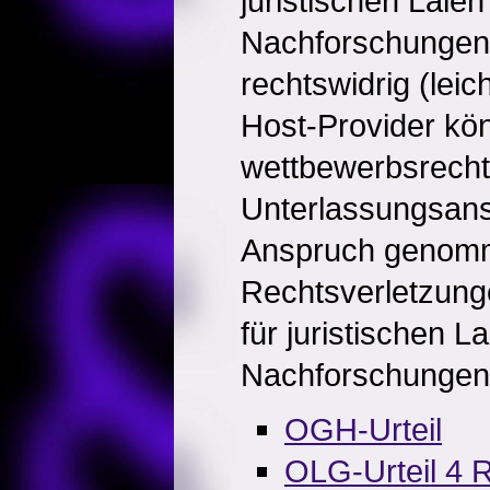
juristischen Laie
Nachforschungen 
rechtswidrig (leic
Host-Provider kö
wettbewerbsrecht
Unterlassungsans
Anspruch genom
Rechtsverletzung
für juristischen L
Nachforschungen 
OGH-Urteil
OLG-Urteil 4 