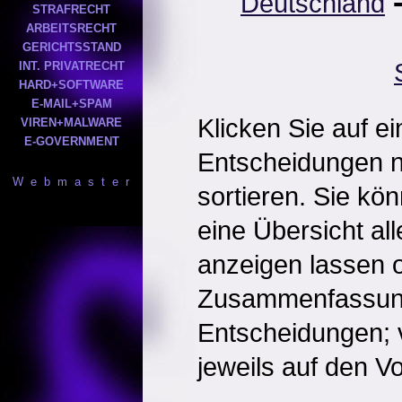
Deutschland
STRAFRECHT
ARBEITSRECHT
GERICHTSSTAND
INT. PRIVATRECHT
HARD+SOFTWARE
E-MAIL+SPAM
Klicken Sie auf e
VIREN+MALWARE
E-GOVERNMENT
Entscheidungen 
W e b m a s t e r
sortieren. Sie kö
eine Übersicht al
anzeigen lassen o
Zusammenfassun
Entscheidungen; 
jeweils auf den Vol