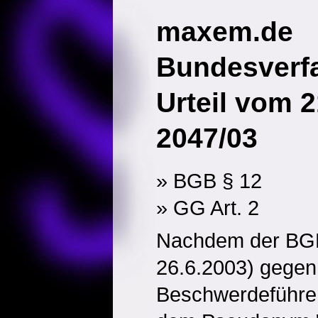
maxem.de
Bundesverfa
Urteil vom 
2047/03
» BGB § 12
» GG Art. 2
Nachdem der BGH 
26.6.2003) gegen
Beschwerdeführer,