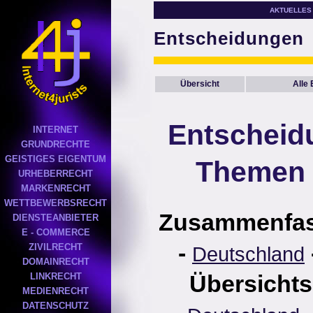
AKTUELLES
Entscheidungen
Übersicht
Alle
Entscheid
INTERNET
GRUNDRECHTE
GEISTIGES EIGENTUM
Themen 
URHEBERRECHT
MARKENRECHT
WETTBEWERBSRECHT
Zusammenfa
DIENSTEANBIETER
E - COMMERCE
-
ZIVILRECHT
Deutschland
DOMAINRECHT
Übersichts
LINKRECHT
MEDIENRECHT
DATENSCHUTZ