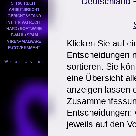
Deutschland
STRAFRECHT
ARBEITSRECHT
GERICHTSSTAND
INT. PRIVATRECHT
HARD+SOFTWARE
E-MAIL+SPAM
Klicken Sie auf e
VIREN+MALWARE
E-GOVERNMENT
Entscheidungen 
W e b m a s t e r
sortieren. Sie kö
eine Übersicht al
anzeigen lassen o
Zusammenfassun
Entscheidungen; 
jeweils auf den Vol