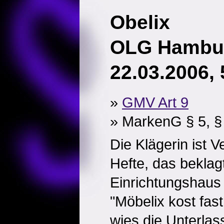
Obelix
OLG Hambur
22.03.2006, 
»
GMV Art 9
» MarkenG § 5, §
Die Klägerin ist V
Hefte, das beklag
Einrichtungshaus
"Möbelix kost fast
wies die Unterlas