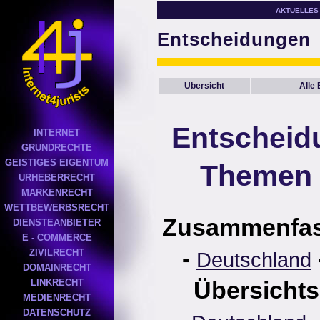
AKTUELLES
Entscheidungen
Übersicht
Alle
Entscheid
INTERNET
GRUNDRECHTE
GEISTIGES EIGENTUM
Themen 
URHEBERRECHT
MARKENRECHT
WETTBEWERBSRECHT
Zusammenfa
DIENSTEANBIETER
E - COMMERCE
-
ZIVILRECHT
Deutschland
DOMAINRECHT
Übersichts
LINKRECHT
MEDIENRECHT
DATENSCHUTZ