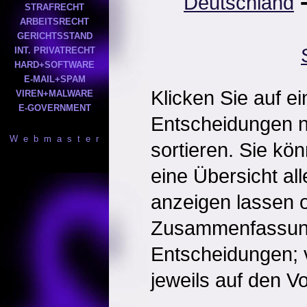
Deutschland
STRAFRECHT
ARBEITSRECHT
GERICHTSSTAND
INT. PRIVATRECHT
HARD+SOFTWARE
E-MAIL+SPAM
Klicken Sie auf e
VIREN+MALWARE
E-GOVERNMENT
Entscheidungen 
W e b m a s t e r
sortieren. Sie kö
eine Übersicht al
anzeigen lassen o
Zusammenfassun
Entscheidungen; 
jeweils auf den Vol