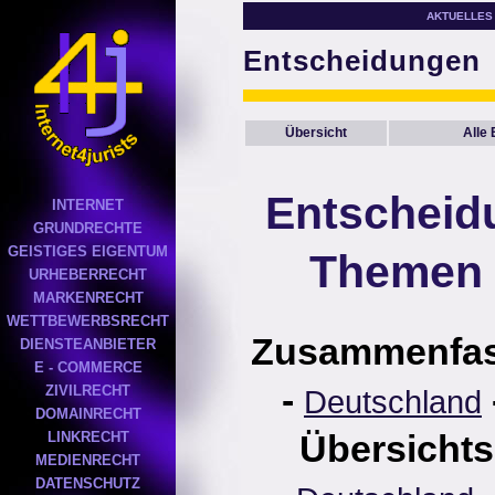
AKTUELLES
Entscheidungen
Übersicht
Alle
Entscheid
INTERNET
GRUNDRECHTE
GEISTIGES EIGENTUM
Themen 
URHEBERRECHT
MARKENRECHT
WETTBEWERBSRECHT
Zusammenfa
DIENSTEANBIETER
E - COMMERCE
-
ZIVILRECHT
Deutschland
DOMAINRECHT
Übersichts
LINKRECHT
MEDIENRECHT
DATENSCHUTZ