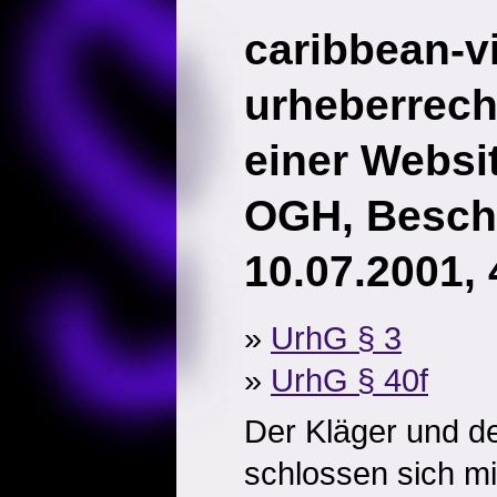
caribbean-vi
urheberrech
einer Websi
OGH, Besch
10.07.2001,
»
UrhG § 3
»
UrhG § 40f
Der Kläger und de
schlossen sich mi