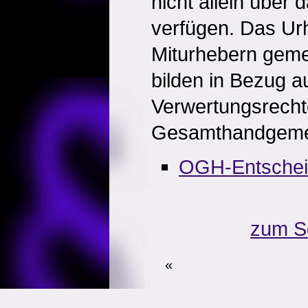
nicht allein über
verfügen. Das Ur
Miturhebern gemei
bilden in Bezug au
Verwertungsrecht
Gesamthandgemei
OGH-Entsche
zum S
«