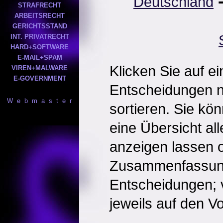
Deutschland
STRAFRECHT
ARBEITSRECHT
GERICHTSSTAND
INT. PRIVATRECHT
HARD+SOFTWARE
E-MAIL+SPAM
Klicken Sie auf e
VIREN+MALWARE
E-GOVERNMENT
Entscheidungen 
W e b m a s t e r
sortieren. Sie kö
eine Übersicht al
anzeigen lassen o
Zusammenfassun
Entscheidungen; 
jeweils auf den Vol