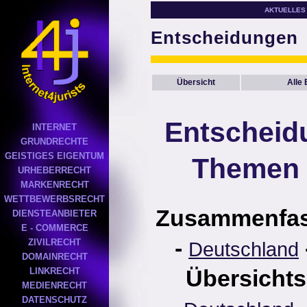
AKTUELLES
Entscheidungen
Übersicht
Alle
Entscheid
INTERNET
GRUNDRECHTE
GEISTIGES EIGENTUM
Themen 
URHEBERRECHT
MARKENRECHT
WETTBEWERBSRECHT
Zusammenfa
DIENSTEANBIETER
E - COMMERCE
-
ZIVILRECHT
Deutschland
DOMAINRECHT
Übersichts
LINKRECHT
MEDIENRECHT
DATENSCHUTZ