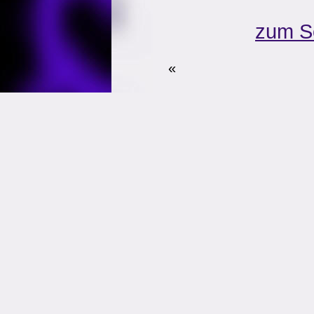
zum S
«