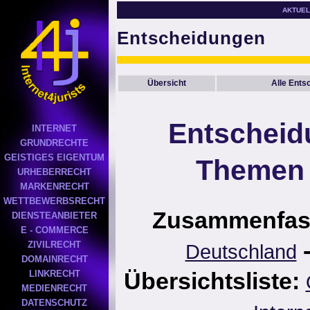
AKTUEL
Entscheidungen
Übersicht
Alle Ents
Entscheid
INTERNET
GRUNDRECHTE
GEISTIGES EIGENTUM
Themen 
URHEBERRECHT
MARKENRECHT
WETTBEWERBSRECHT
Zusammenfas
DIENSTEANBIETER
E - COMMERCE
ZIVILRECHT
Deutschland
DOMAINRECHT
Übersichtsliste:
LINKRECHT
MEDIENRECHT
DATENSCHUTZ