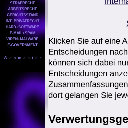
Intern
STRAFRECHT
ARBEITSRECHT
GERICHTSSTAND
INT. PRIVATRECHT
HARD+SOFTWARE
E-MAIL+SPAM
Klicken Sie auf eine 
VIREN+MALWARE
E-GOVERNMENT
Entscheidungen nach 
W e b m a s t e r
können sich dabei nur
Entscheidungen anzei
Zusammenfassungen 
dort gelangen Sie jewe
Verwertungsges