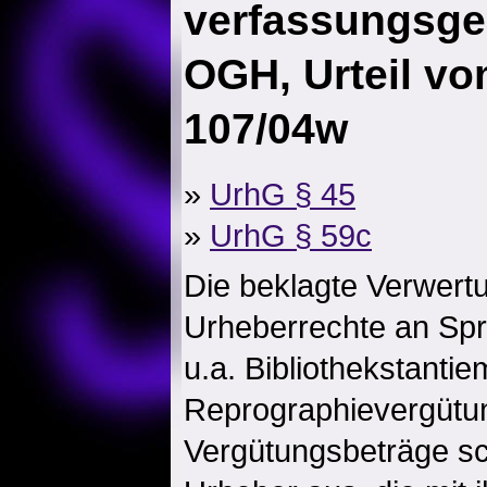
verfassungsg
OGH, Urteil vo
107/04w
»
UrhG § 45
»
UrhG § 59c
Die beklagte Verwert
Urheberrechte an Sp
u.a. Bibliothekstanti
Reprographievergütun
Vergütungsbeträge sch