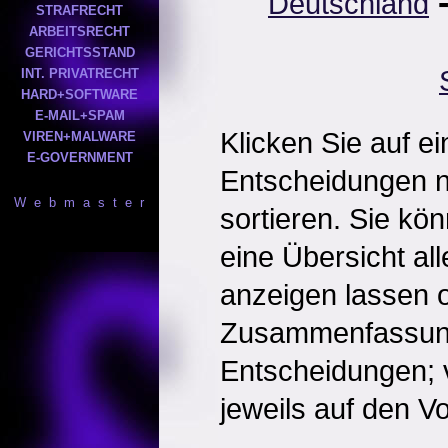
Deutschland
STRAFRECHT
ARBEITSRECHT
GERICHTSSTAND
INT. PRIVATRECHT
HARD+SOFTWARE
E-MAIL+SPAM
Klicken Sie auf e
VIREN+MALWARE
E-GOVERNMENT
Entscheidungen 
W e b m a s t e r
sortieren. Sie kö
eine Übersicht al
anzeigen lassen o
Zusammenfassun
Entscheidungen; 
jeweils auf den Vol