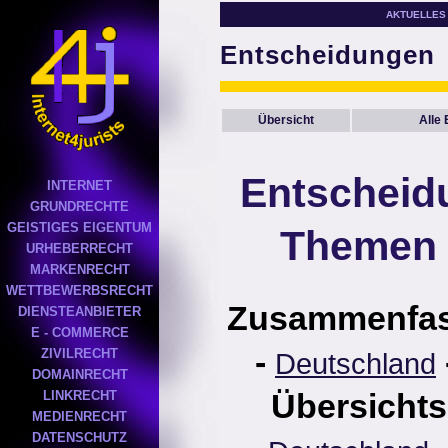
AKTUELLES
Entscheidungen
Übersicht
Alle
Entscheid
INTERNET
GRUNDRECHTE
GEISTIGES EIGENTUM
Themen 
URHEBERRECHT
MARKENRECHT
WETTBEWERBSRECHT
Zusammenfa
DIENSTEANBIETER
E - COMMERCE
-
ZIVILRECHT
Deutschland
DOMAINRECHT
Übersichts
LINKRECHT
MEDIENRECHT
DATENSCHUTZ