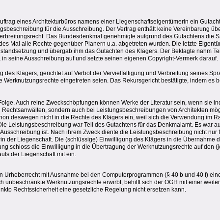
 Auftrag eines Architekturbüros namens einer Liegenschaftseigentümerin ein Gutach
gsbeschreibung für die Ausschreibung. Der Vertrag enthält keine Vereinbarung üb
d Verbreitungsrecht. Das Bundesdenkmal genehmigte aufgrund des Gutachtens die 
des Mal alle Rechte gegenüber Planern u.a. abgetreten wurden. Die letzte Eigentü
Instandsetzung und übergab ihm das Gutachten des Klägers. Der Beklagte nahm Te
in seine Ausschreibung auf und setzte seinen eigenen Copyright-Vermerk darauf.
 des Klägers, gerichtet auf Verbot der Vervielfältigung und Verbreitung seines Spr
e Werknutzungsrechte eingetreten seien. Das Rekursgericht bestätigte, indem es be
lge. Auch reine Zweckschöpfungen können Werke der Literatur sein, wenn sie indi
von Rechtsanwälten, sondern auch bei Leistungsbeschreibungen von Architekten mö
chon deswegen nicht in die Rechte des Klägers ein, weil sich die Verwendung im 
ie Leistungsbeschreibung war Teil des Gutachtens für das Denkmalamt. Es war auc
Ausschreibung ist. Nach ihrem Zweck diente die Leistungsbeschreibung nicht nur fü
in der Liegenschaft. Die (schlüssige) Einwilligung des Klägers in die Übernahme d
ng schloss die Einwilligung in die Übertragung der Werknutzungsrechte auf den (je
fs der Liegenschaft mit ein.
n Urheberrecht mit Ausnahme bei den Computerprogrammen (§ 40 b und 40 f) eine
ch unbeschränkte Werknutzungsrechte erwirbt, behilft sich der OGH mit einer wei
unkto Rechtssicherheit eine gesetzliche Regelung nicht ersetzen kann.