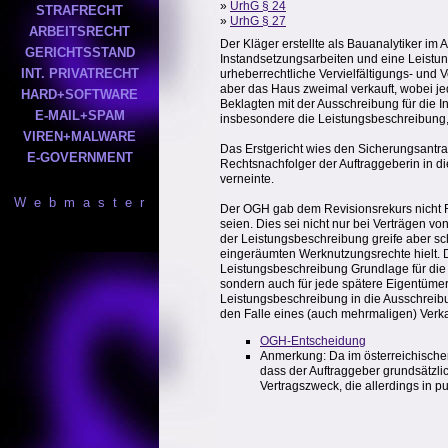
»
UrhG § 24
STRAFRECHT
»
UrhG § 27
ARBEITSRECHT
Der Kläger erstellte als Bauanalytiker im
GERICHTSSTAND
Instandsetzungsarbeiten und eine Leistun
INT. PRIVATRECHT
urheberrechtliche Vervielfältigungs- un
aber das Haus zweimal verkauft, wobei je
HARD+SOFTWARE
Beklagten mit der Ausschreibung für die 
E-MAIL+SPAM
insbesondere die Leistungsbeschreibung, 
VIREN+MALWARE
Das Erstgericht wies den Sicherungsantrag
E-GOVERNMENT
Rechtsnachfolger der Auftraggeberin in di
verneinte.
W e b m a s t e r
Der OGH gab dem Revisionsrekurs nicht Fo
seien. Dies sei nicht nur bei Verträgen 
der Leistungsbeschreibung greife aber s
eingeräumten Werknutzungsrechte hielt. D
Leistungsbeschreibung Grundlage für die 
sondern auch für jede spätere Eigentümer
Leistungsbeschreibung in die Ausschreibu
den Falle eines (auch mehrmaligen) Verkau
OGH-Entscheidung
Anmerkung: Da im österreichische
dass der Auftraggeber grundsätzli
Vertragszweck, die allerdings in p