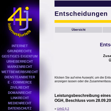
Entscheidungen
Übersicht
Ents
INTERNET
GRUNDRECHTE
Zus
GEISTIGES EIGENTUM
Ü
URHEBERRECHT
MARKENRECHT
WETTBEWERBSRECHT
DIENSTEANBIETER
Klicken Sie auf eine Auswahl, um die Ent
anzeigen lassen oder die Zusammenfassun
E - COMMERCE
ZIVILRECHT
DOMAINRECHT
Leistungsbeschreibung eines
LINKRECHT
OGH, Beschluss vom 28.09.20
MEDIENRECHT
DATENSCHUTZ
»
UrhG § 2