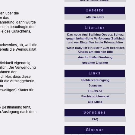
Gesetze
ten über die
alle Gesetze
er das
Sanierung, dann wurde
merin beauftragte den
Literatur
ile des Gutachtens,
Das neue Anti-Stalking-Gesetz; Schutz
gegen beharrliche Verfolgung (Stalking)
und vor Eingriffen in die Privatsphäre
achwerkes, ab, weil die
"Mein Baby ist ein Star!" Zum Recht des
reits die Werkqualität
Kindes am eigenen Bild
Aus für E-Mail-Werbung
viduell eigenartig
gesamte Literatur
glich. Die Verwendung
Rahmen der
Links
h klar, dass diese
Richtervereinigung
r die Auftraggeberin,
er
Jusnews
weiligen) Käufer für
IT-LAW.AT
Rechtsprobleme.at
alle Links
 Bestimmung fehlt,
ten Auslegung nach dem
Sonstiges
FAQ
Glossar