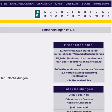
SETZE
ENTSCHEIDUNGEN
DISKUSSION
LINKS
DIES&DAS
SUCHE
IMPRESSUM
A
B
C
D
E
F
G
H
I
J
K
L
M
N
O
P
R
S
T
U
V
W
X
Z
Entscheidungen im RIS
Presseberichte
EU-Generalanwalt stärkt Verbot
weitreichender Vorratsdatenspeicherung
Digitaler Nachlass: Justizministerium
klärt über "postmortalen Datenschutz"
auf
EuGH-Generalanwalt: Nationale Gesetze
zur Vorratsdatenspeicherung
rechtswidrig
aller Entscheidungen
alle Presseberichte
Entscheidungen
UrhG § 19a, § 87
Drittverbot an Domain-
Registrierungsstelle
justizwache.at
alle Entscheidungen