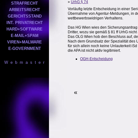
»
UrhG § 74
STRAFRECHT
Vorläufig letzte Entscheidung in einer Se
ARBEITSRECHT
Übernahme von Agentur-Meldungen, in de
GERICHTSSTAND
wettbewerbswidrigen Verhaltens.
INT. PRIVATRECHT
Das HG Wien wies den Sicherungsantrag a
HARD+SOFTWARE
Dritter, wozu sie gemäß § 81 ff UrhG nicht a
E-MAIL+SPAM
Das OLG Wien hob den Beschluss auf, der
Nach dem Grundsatz der Spezialität des 
VIREN+MALWARE
für sich allein noch keine Unlauterkeit 
E-GOVERNMENT
die APA ist nicht aktiv legitimiert.
OGH-Entscheidung
W e b m a s t e r
«