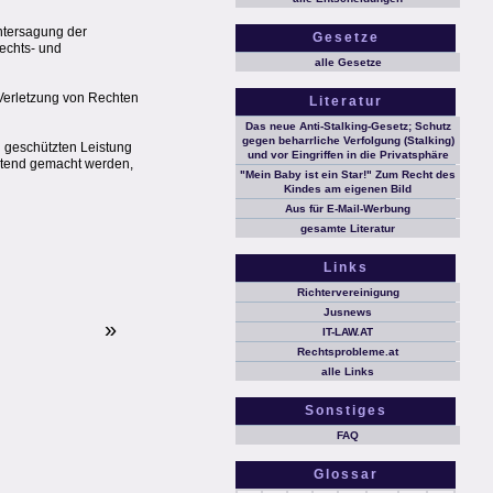
Untersagung der
Gesetze
echts- und
alle Gesetze
Verletzung von Rechten
Literatur
Das neue Anti-Stalking-Gesetz; Schutz
gegen beharrliche Verfolgung (Stalking)
 geschützten Leistung
und vor Eingriffen in die Privatsphäre
eltend gemacht werden,
"Mein Baby ist ein Star!" Zum Recht des
Kindes am eigenen Bild
Aus für E-Mail-Werbung
gesamte Literatur
Links
Richtervereinigung
Jusnews
»
IT-LAW.AT
Rechtsprobleme.at
alle Links
Sonstiges
FAQ
Glossar