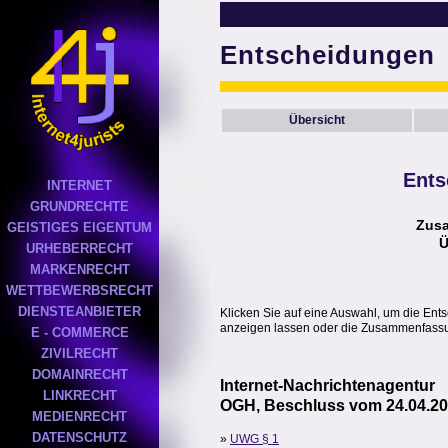
Entscheidungen
Übersicht
Ents
INTERNET
GRUNDRECHTE
Zus
GEISTIGES EIGENTUM
Ü
URHEBERRECHT
MARKENRECHT
WETTBEWERBSRECHT
DIENSTEANBIETER
Klicken Sie auf eine Auswahl, um die Ent
anzeigen lassen oder die Zusammenfassun
E - COMMERCE
ZIVILRECHT
DOMAINRECHT
Internet-Nachrichtenagentur
LINKRECHT
OGH, Beschluss vom 24.04.20
MEDIENRECHT
DATENSCHUTZ
»
UWG § 1