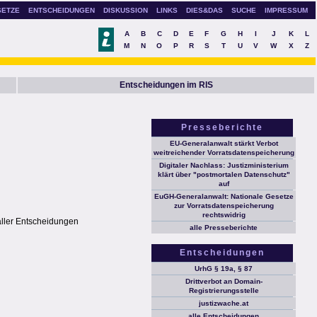
SETZE
ENTSCHEIDUNGEN
DISKUSSION
LINKS
DIES&DAS
SUCHE
IMPRESSUM
A
B
C
D
E
F
G
H
I
J
K
L
M
N
O
P
R
S
T
U
V
W
X
Z
Entscheidungen im RIS
Presseberichte
EU-Generalanwalt stärkt Verbot
weitreichender Vorratsdatenspeicherung
Digitaler Nachlass: Justizministerium
klärt über "postmortalen Datenschutz"
auf
EuGH-Generalanwalt: Nationale Gesetze
zur Vorratsdatenspeicherung
rechtswidrig
aller Entscheidungen
alle Presseberichte
Entscheidungen
UrhG § 19a, § 87
Drittverbot an Domain-
Registrierungsstelle
justizwache.at
alle Entscheidungen