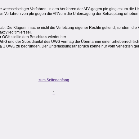
rie wechselseitiger Verfahren. In den Verfahren der APA gegen pte ging es um die 
n Verfahren von pte gegen die APA um die Untersagung der Behauptung urheberr
b. Die Klägerin mache nicht die Verletzung eigener Rechte geltend, sondern die 
ktiv legitimiert sei.
 OGH stellte den Beschluss wieder her.
UrhG und der Subsidiarität des UWG vermag die Übernahme einer urheberrechtlich
iSd § 1 UWG zu begründen. Der Unterlassungsanspruch könne nur vom Verletzten g
zum Seitenanfang
1