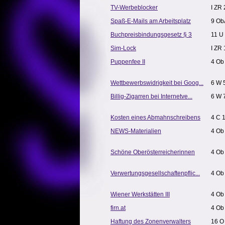
TV-Werbeblocker
I ZR 
Spaß-E-Mails am Arbeitsplatz
9 Ob
Buchpreisbindungsgesetz § 3
11 U 
Sim-Lock
I ZR 
Puppenfee II
4 Ob
Wettbewerbswidrigkeit bei Goog...
6 W 
Billig-Zigarren bei Internetve...
6 W 
Kosten eines Abmahnschreibens
4 C 
NEWS-Materialien
4 Ob
Schöne Oberösterreicherinnen
4 Ob
Verwertungsgesellschaftenpflic...
4 Ob
Wiener Werkstätten III
4 Ob
firn.at
4 Ob
Haftung des Zonenverwalters
16 O