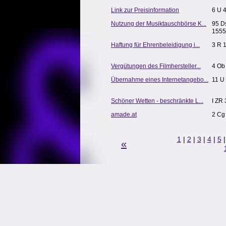
Link zur Preisinformation
6 U 
Nutzung der Musiktauschbörse K...
95 D
1555
Haftung für Ehrenbeleidigung i...
3 R 
Vergütungen des Filmhersteller...
4 Ob
Übernahme eines Internetangebo...
11 U 
Schöner Wetten - beschränkte L...
I ZR
amade.at
2 Cg
1
|
2
|
3
|
4
|
5
«