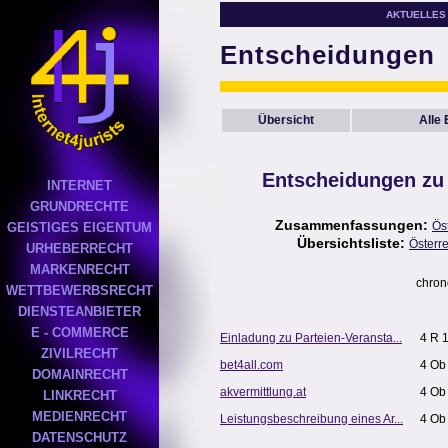
AKTUELLES
Entscheidungen
Übersicht
Alle
Entscheidungen zu
INTERNET
GRUNDRECHTE
Zusammenfassungen:
Ös
GEISTIGES EIGENTUM
Übersichtsliste:
Österr
URHEBERRECHT
MARKENRECHT
chron
WETTBEWERBSRECHT
DIENSTEANBIETER
E - COMMERCE
Einladung zu Parteien-Veransta...
4 R 
ZIVILRECHT
bet4all.com
4 Ob
DOMAINRECHT
akvermittlung.at
4 Ob
LINKRECHT
MEDIENRECHT
Leistungsbeschreibung eines Ar...
4 Ob
DATENSCHUTZ