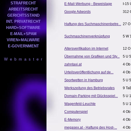
STRAFRECHT
E-Mail-Werbung - Beweislage
I-15 
ARBEITSRECHT
Google Adwords
312 
GERICHTSSTAND
INT. PRIVATRECHT
Haftung des Suchmaschinenbetre...
27 O
HARD+SOFTWARE
E-MAIL+SPAM
Suchmaschinenverknüpfung
5 W 
VIREN+MALWARE
E-GOVERNMENT
Altersverifikation im Internet
12 O
Übernahme von Grafiken und Sty...
5 U 
W e b m a s t e r
zahntaxi.at
4 Ob
Urteilsveröffentlichung auf de...
4 Ob
Sportwetten in Hamburg
5 U 
Werkszeitung des Betriebsrates
9 Ta
Domain-Parking mit Glücksspiel...
5 U 
Wagenfeld-Leuchte
5 U 
Computerspiel
4 Ob
E-Memory
4 Ob
megasex.at - Haftung des Host-...
4 Ob