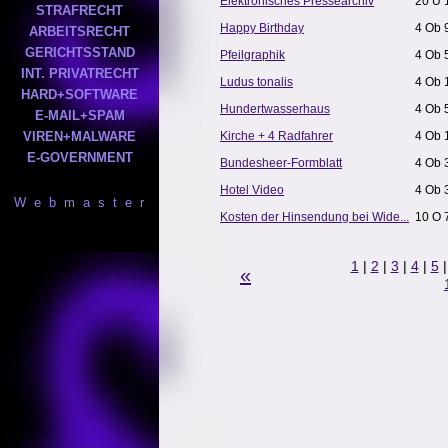
Elektronisches Pressearchiv
20 U 
STRAFRECHT
Happy Birthday
4 Ob 
ARBEITSRECHT
GERICHTSSTAND
Pfeilgraphik
4 Ob 
INT. PRIVATRECHT
Ludus tonalis
4 Ob 
HARD+SOFTWARE
Hundertwasserhaus
4 Ob 
E-MAIL+SPAM
VIREN+MALWARE
Kirche + 4 Radfahrer
4 Ob 
E-GOVERNMENT
Bundesheer-Formblatt
4 Ob 
Hotel Video
4 Ob 
W e b m a s t e r
Kosten der Hinsendung bei Wide...
10 O 
1
|
2
|
3
|
4
|
5
«