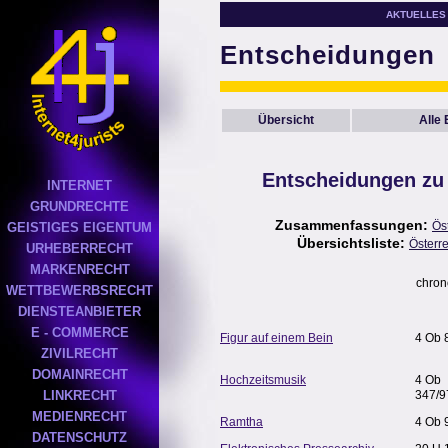
AKTUELLES
Entscheidungen
Übersicht
Alle
Entscheidungen zu
INTERNET
GRUNDRECHTE
Zusammenfassungen:
Ös
GEISTIGES EIGENTUM
Übersichtsliste:
Österr
URHEBERRECHT
MARKENRECHT
chron
WETTBEWERBSRECHT
DIENSTEANBIETER
E - COMMERCE
Figur auf einem Bein
4 Ob 
ZIVILRECHT
DOMAINRECHT
Hochzeitsmusik
4 Ob
LINKRECHT
347/9
MEDIENRECHT
Ramtha
4 Ob 
DATENSCHUTZ