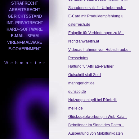
STRAFRECHT
Schadensersatz für Urheberrech...
ARBEITSRECHT
GERICHTSSTAND
E-Card mit Produktempfehlung u...
INT. PRIVATRECHT
österreich.de
HARD+SOFTWARE
Entgelte für Verbindungen zu M...
E-MAIL+SPAM
rechtsanwaeltin.at
VIREN+MALWARE
E-GOVERNMENT
Videoaufnahmen von Hubschraube...
Pressefotos
W e b m a s t e r
Haftung für Affiliate-Partner
Gutschrift statt Geld
mahngericht.de
günstig.de
Nutzungsentgelt bei Rücktritt
melle.de
Glücksspielwerbung in Web-Kata...
Betroffener im Sinne des Daten...
Ausbeutung von Mobilfunkdaten