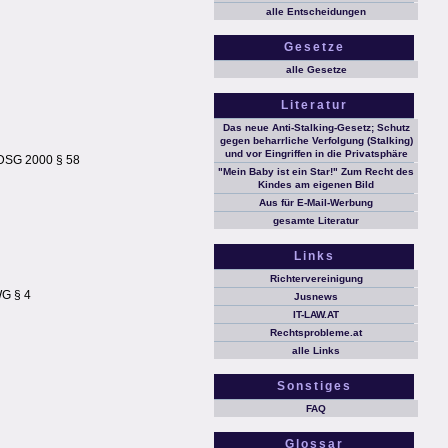
alle Entscheidungen
Gesetze
alle Gesetze
Literatur
Das neue Anti-Stalking-Gesetz; Schutz
gegen beharrliche Verfolgung (Stalking)
und vor Eingriffen in die Privatsphäre
 DSG 2000 § 58
"Mein Baby ist ein Star!" Zum Recht des
Kindes am eigenen Bild
Aus für E-Mail-Werbung
gesamte Literatur
Links
Richtervereinigung
WG § 4
Jusnews
IT-LAW.AT
Rechtsprobleme.at
alle Links
Sonstiges
FAQ
Glossar