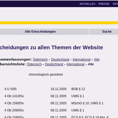
AKTUELLES
PRESSE
GE
Alle Entscheidungen
Suche
cheidungen zu allen Themen der Website
ammenfassungen:
-
-
-
Österreich
Deutschland
International
Alle
bersichtsliste:
-
-
-
Österreich
Deutschland
International
Alle
chronologisch geordnet
4 U 5/05
16.11.2005
BGB § 12
4 Ob 141/05x
08.11.2005
UWG § 1
4 Ob 158/05x
08.11.2005
MSchG § 10, UWG § 1
4 Ob 209/05x
08.11.2005
UWG § 1
4 Ob 159/05v
08.11.2005
ECG § 5, ECG § 18 Abs. 4