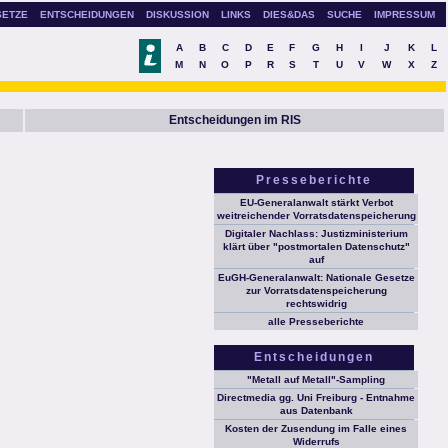
SETZE
ENTSCHEIDUNGEN
DISKUSSION
LINKS
DIES&DAS
SUCHE
IMPRESSUM
A
B
C
D
E
F
G
H
I
J
K
L
M
N
O
P
R
S
T
U
V
W
X
Z
Entscheidungen im RIS
Presseberichte
EU-Generalanwalt stärkt Verbot
weitreichender Vorratsdatenspeicherung
Digitaler Nachlass: Justizministerium
klärt über "postmortalen Datenschutz"
auf
EuGH-Generalanwalt: Nationale Gesetze
zur Vorratsdatenspeicherung
rechtswidrig
alle Presseberichte
Entscheidungen
"Metall auf Metall"-Sampling
Directmedia gg. Uni Freiburg - Entnahme
aus Datenbank
Kosten der Zusendung im Falle eines
Widerrufs