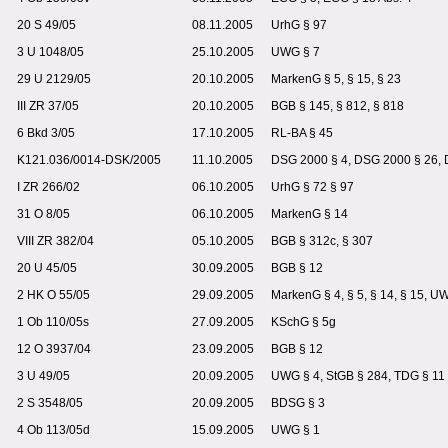
20 S 49/05
08.11.2005
UrhG § 97
3 U 1048/05
25.10.2005
UWG § 7
29 U 2129/05
20.10.2005
MarkenG § 5, § 15, § 23
III ZR 37/05
20.10.2005
BGB § 145, § 812, § 818
6 Bkd 3/05
17.10.2005
RL-BA § 45
K121.036/0014-DSK/2005
11.10.2005
DSG 2000 § 4, DSG 2000 § 26,
I ZR 266/02
06.10.2005
UrhG § 72 § 97
31 O 8/05
06.10.2005
MarkenG § 14
VIII ZR 382/04
05.10.2005
BGB § 312c, § 307
20 U 45/05
30.09.2005
BGB § 12
2 HK O 55/05
29.09.2005
MarkenG § 4, § 5, § 14, § 15, U
1 Ob 110/05s
27.09.2005
KSchG § 5g
12 O 3937/04
23.09.2005
BGB § 12
3 U 49/05
20.09.2005
UWG § 4, StGB § 284, TDG § 11
2 S 3548/05
20.09.2005
BDSG § 3
4 Ob 113/05d
15.09.2005
UWG § 1