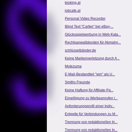
bioking.at
jobcafe.at
Personal Video Recorder
Blind Text "Cartier" bei eBay-...
Glücksspielwerbung in Web-Kata...
Rechtsanwaltskosten für Abmahn...
schlüsselbänder.de
Keine Markenverletzung durch A...
Motezuma
E-Mail-Bestandteil "win" als U...
Smiths Freunde
Keine Haftung für Affiliate-Pa...
Einwilligung zu Werbeanrufen i...
Anforderungsprofil einer Indiv...
Entgelte für Verbindungen zu M...
Trennung von redaktionellen In...
Trennung von redaktionellen In...