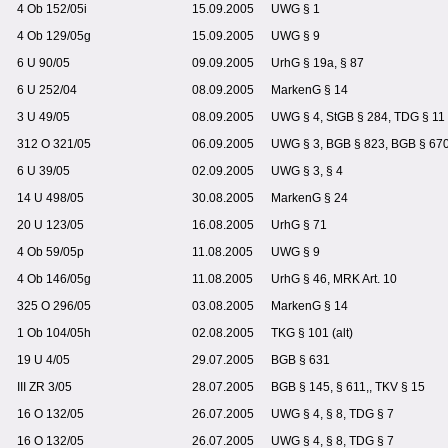
4 Ob 152/05i
15.09.2005
UWG § 1
4 Ob 129/05g
15.09.2005
UWG § 9
6 U 90/05
09.09.2005
UrhG § 19a, § 87
6 U 252/04
08.09.2005
MarkenG § 14
3 U 49/05
08.09.2005
UWG § 4, StGB § 284, TDG § 11
312 O 321/05
06.09.2005
UWG § 3, BGB § 823, BGB § 67
6 U 39/05
02.09.2005
UWG § 3, § 4
14 U 498/05
30.08.2005
MarkenG § 24
20 U 123/05
16.08.2005
UrhG § 71
4 Ob 59/05p
11.08.2005
UWG § 9
4 Ob 146/05g
11.08.2005
UrhG § 46, MRK Art. 10
325 O 296/05
03.08.2005
MarkenG § 14
1 Ob 104/05h
02.08.2005
TKG § 101 (alt)
19 U 4/05
29.07.2005
BGB § 631
III ZR 3/05
28.07.2005
BGB § 145, § 611,, TKV § 15
16 O 132/05
26.07.2005
UWG § 4, § 8, TDG § 7
16 O 132/05
26.07.2005
UWG § 4, § 8, TDG § 7