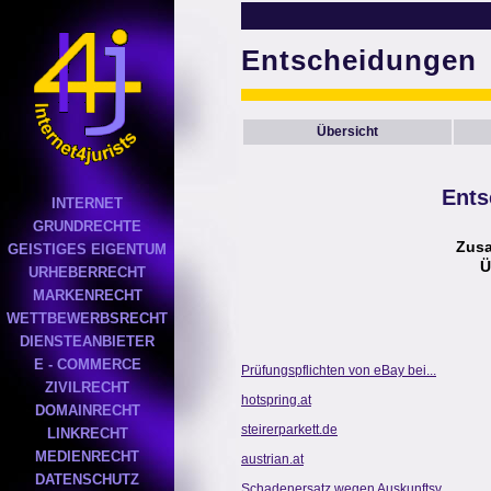
Entscheidungen
Übersicht
Ents
INTERNET
GRUNDRECHTE
Zus
GEISTIGES EIGENTUM
Ü
URHEBERRECHT
MARKENRECHT
WETTBEWERBSRECHT
DIENSTEANBIETER
E - COMMERCE
Prüfungspflichten von eBay bei...
ZIVILRECHT
hotspring.at
DOMAINRECHT
steirerparkett.de
LINKRECHT
MEDIENRECHT
austrian.at
DATENSCHUTZ
Schadenersatz wegen Auskunftsv...