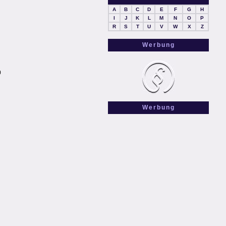
A
B
C
D
E
F
G
H
I
J
K
L
M
N
O
P
R
S
T
U
V
W
X
Z
Werbung
0
Werbung