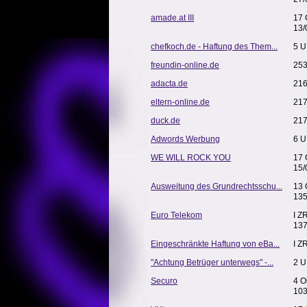
amade.at III
17 
13/
chefkoch.de - Haftung des Them...
5 U
freundin-online.de
253
adacta.de
216
eltern-online.de
217
duck.de
217
Adwords Werbung
6 U
WE WILL ROCK YOU
17 
15/
Ausweitung des Grundrechtsschu...
13 
13
Euro Telekom
I Z
137
Eingeschränkte Haftung von eBa...
I Z
"Achtung Betrüger unterwegs" -...
2 U
Securo
4 O
10