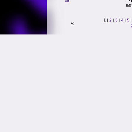
VKI
17 
9/0
1
|
2
|
3
|
4
|
5
«