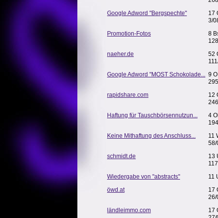
268
Google Adword "Bergspechte"
17 
3/0
Promotion-Fotos
8 B
128
naeher.de
52 
111
Google Adword "MOST Schokolade...
9 O
295
rapidshare.com
12 
246
Haftung für Tauschbörsennutzun...
4 O
194
Keine Mithaftung des Anschluss...
11
58/
schmidt.de
13 
117
Wiedergabe von "abstracts"
11 
öwd.at
17 
26/
ländleimmo.com
17 
27/