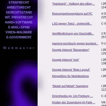
STRAFRECHT
"Halzband" - Haftung des eBay-...
I Z
ARBEITSRECHT
114
GERICHTSSTAND
Reprographievergütung auf PC
4 O
INT. PRIVATRECHT
225
HARD+SOFTWARE
LSG gegen Tele2 - zivilrechtli...
C-5
E-MAIL+SPAM
VIREN+MALWARE
Veröffentlichung von Geschäfts...
2 R
E-GOVERNMENT
257
marions-kochbuch gegen bundesl...
5 U
W e b m a s t e r
Google Adword "Bananabay"
I Z
125
Google Adword "pcb"
I Z
139
Google Adword "Beta Layout"
I Z
Klingeltöne für Mobiltelefone
I Z
"Metall auf Metall"-Sampling
I Z
112
Directmedia gg. Uni Freiburg -...
C-3
Kosten der Zusendung im Falle ...
VII