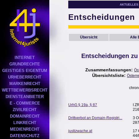
AKTUELLES
Entscheidungen
Übersicht
Alle
Entscheidungen zu
INTERNET
GRUNDRECHTE
Zusammenfassungen:
Ös
GEISTIGES EIGENTUM
Übersichtsliste:
Österr
URHEBERRECHT
MARKENRECHT
chron
WETTBEWERBSRECHT
DIENSTEANBIETER
E - COMMERCE
UrhG § 19a, § 87
I Z
ZIVILRECHT
216
DOMAINRECHT
Drittverbot an Domain-Registri...
3 O
LINKRECHT
287
MEDIENRECHT
justizwache.at
17 
DATENSCHUTZ
44/