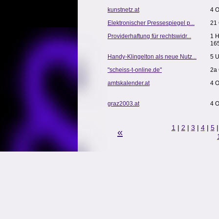
kunstnetz.at
4 O
Elektronischer Pressespiegel p...
21
Providerhaftung für rechtswidr...
1 
16
Handy-Klingelton als neue Nutz...
5 U
"scheiss-t-online.de"
2a
amtskalender.at
4 
graz2003.at
4 
1
|
2
|
3
|
4
|
5
«