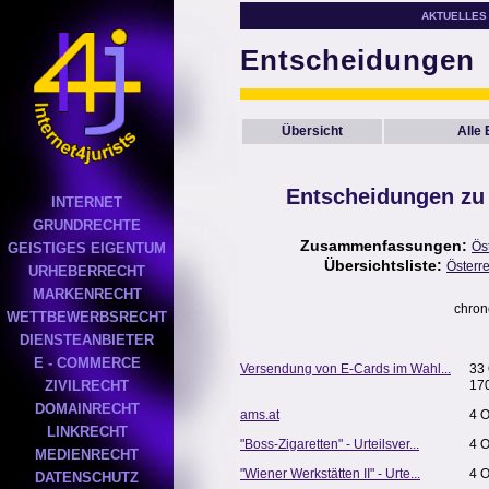
AKTUELLES
Entscheidungen
Übersicht
Alle
Entscheidungen zu
INTERNET
GRUNDRECHTE
Zusammenfassungen:
Ös
GEISTIGES EIGENTUM
Übersichtsliste:
Österr
URHEBERRECHT
MARKENRECHT
chron
WETTBEWERBSRECHT
DIENSTEANBIETER
E - COMMERCE
Versendung von E-Cards im Wahl...
33
ZIVILRECHT
17
DOMAINRECHT
ams.at
4 
LINKRECHT
"Boss-Zigaretten" - Urteilsver...
4 
MEDIENRECHT
"Wiener Werkstätten II" - Urte...
4 
DATENSCHUTZ