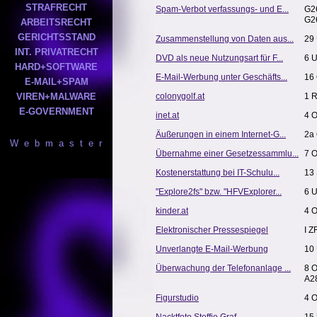
STRAFRECHT
Spam-Verbot verfassungs- und E...
G2
G2
ARBEITSRECHT
GERICHTSSTAND
Zusammenstellung von Daten aus...
29
INT. PRIVATRECHT
DVD als neue Nutzungsart für F...
6 
HARD+SOFTWARE
E-Mail-Werbung unter Geschäfts...
16
E-MAIL+SPAM
VIREN+MALWARE
colonygolf.at
1 
E-GOVERNMENT
inet.at
4 
Äußerungen in einem Internet-G...
2a
W e b m a s t e r
Übernahme einer Gesetzessammlu...
7 O
Kostenerstattung bei IT-Schulu...
13
"Explore2fs" bzw. "HFVExplorer...
6 U
kinder.at
4 
Elektronischer Pressespiegel
I Z
Unverlangte E-Mail-Werbung
10 
Überwachung der Telefonanlage ...
8 
A2
Figurstudio
4 O