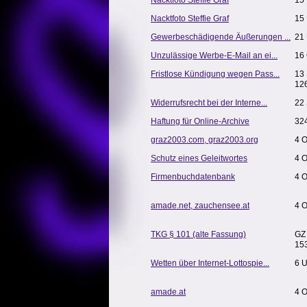
Nacktfoto Steffie Graf
15
Nacktfoto Steffie Graf
15
Gewerbeschädigende Äußerungen ...
21
Unzulässige Werbe-E-Mail an ei...
16 
Fristlose Kündigung wegen Pass...
13
12
Widerrufsrecht bei der Interne...
22 
Haftung für Online-Archive
32
graz2003.com, graz2003.org
4 
Schutz eines Geleitwortes
4 O
Firmenbuchdatenbank
4 
amade.net, zauchensee.at
4 
TKG § 101 (alte Fassung)
GZ 
15
Wetten über Internet-Lottospie...
6 U
amade.at
4 O