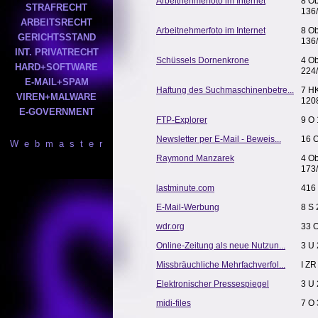
Arbeitnehmerfoto im Internet
8 Ob
STRAFRECHT
136
ARBEITSRECHT
Arbeitnehmerfoto im Internet
8 Ob
GERICHTSSTAND
136
INT. PRIVATRECHT
Schüssels Dornenkrone
4 O
HARD+SOFTWARE
224
E-MAIL+SPAM
Haftung des Suchmaschinenbetre...
7 H
VIREN+MALWARE
120
E-GOVERNMENT
FTP-Explorer
9 O 
Newsletter per E-Mail - Beweis...
16 
W e b m a s t e r
Raymond Manzarek
4 O
173
lastminute.com
416
E-Mail-Werbung
8 S 
wdr.org
33 
Online-Zeitung als neue Nutzun...
3 U 
Missbräuchliche Mehrfachverfol...
I ZR
Elektronischer Pressespiegel
3 U 
midi-files
7 O