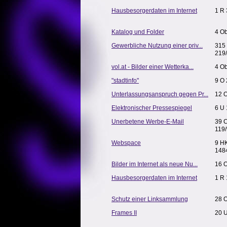
Hausbesorgerdaten im Internet
1 R 
Katalog und Folder
4 O
Gewerbliche Nutzung einer priv...
315
219
vol.at - Bilder einer Wetterka...
4 Ob
"stadtinfo"
9 O
Unterlassungsanspruch gegen Pr...
12 
Elektronischer Pressespiegel
6 U 
Unerbetene Werbe-E-Mail
39 
119
Webspace
9 H
148
Bilder im Internet als neue Nu...
16 
Hausbesorgerdaten im Internet
1 R 
Schutz einer Linksammlung
28 
Frames II
20 U