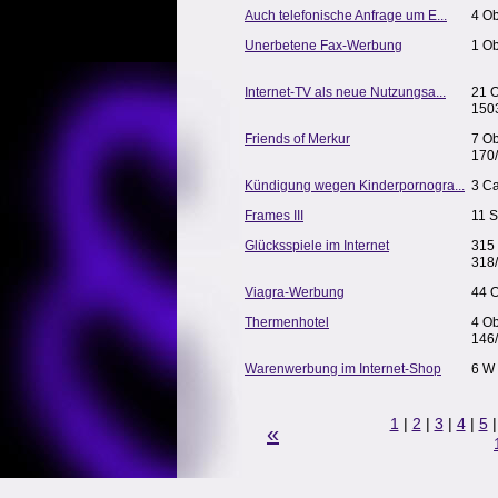
Auch telefonische Anfrage um E...
4 Ob
Unerbetene Fax-Werbung
1 Ob
Internet-TV als neue Nutzungsa...
21 
150
Friends of Merkur
7 O
170
Kündigung wegen Kinderpornogra...
3 C
Frames III
11 S
Glücksspiele im Internet
315
318
Viagra-Werbung
44 O
Thermenhotel
4 O
146
Warenwerbung im Internet-Shop
6 W
1
|
2
|
3
|
4
|
5
«