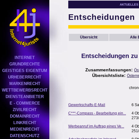
AKTUELLES
Entscheidungen
Übersicht
Alle
Entscheidungen zu
INTERNET
GRUNDRECHTE
Zusammenfassungen:
Ös
GEISTIGES EIGENTUM
Übersichtsliste:
Österr
URHEBERRECHT
MARKENRECHT
chron
WETTBEWERBSRECHT
DIENSTEANBIETER
E - COMMERCE
Gewerkschafts-E-Mail
6 Sa
ZIVILRECHT
C***-Compass - Bearbeitung ein...
4 O
DOMAINRECHT
273
LINKRECHT
Werbeanruf im Auftrag eines Ve...
4 O
MEDIENRECHT
251
DATENSCHUTZ