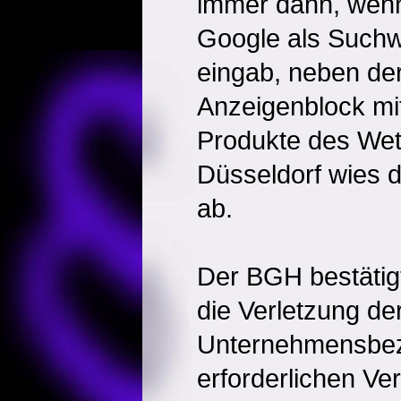
immer dann, wenn 
Google als Suchw
eingab, neben der 
Anzeigenblock mit
Produkte des We
Düsseldorf wies 
ab.
Der BGH bestätigt.
die Verletzung de
Unternehmensbe
erforderlichen Ve