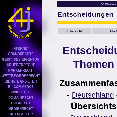
AKTUELLES
Entscheidungen
Übersicht
Alle
Entscheid
INTERNET
GRUNDRECHTE
GEISTIGES EIGENTUM
Themen 
URHEBERRECHT
MARKENRECHT
WETTBEWERBSRECHT
Zusammenfa
DIENSTEANBIETER
E - COMMERCE
-
ZIVILRECHT
Deutschland
DOMAINRECHT
Übersichts
LINKRECHT
MEDIENRECHT
DATENSCHUTZ