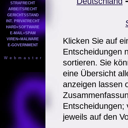
Deutschland
STRAFRECHT
ARBEITSRECHT
GERICHTSSTAND
INT. PRIVATRECHT
HARD+SOFTWARE
E-MAIL+SPAM
Klicken Sie auf e
VIREN+MALWARE
E-GOVERNMENT
Entscheidungen 
W e b m a s t e r
sortieren. Sie kö
eine Übersicht al
anzeigen lassen o
Zusammenfassun
Entscheidungen; 
jeweils auf den Vol