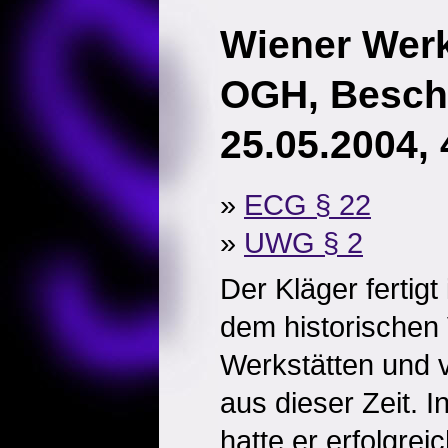
Wiener Werks
OGH, Besch
25.05.2004,
»
ECG § 22
»
UWG § 2
Der Kläger fertig
dem historischen 
Werkstätten und v
aus dieser Zeit. 
hatte er erfolgreic