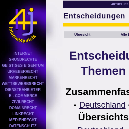
AKTUELLES
Entscheidungen
Übersicht
Alle
Entscheid
INTERNET
GRUNDRECHTE
GEISTIGES EIGENTUM
Themen 
URHEBERRECHT
MARKENRECHT
WETTBEWERBSRECHT
Zusammenfa
DIENSTEANBIETER
E - COMMERCE
-
ZIVILRECHT
Deutschland
DOMAINRECHT
Übersichts
LINKRECHT
MEDIENRECHT
DATENSCHUTZ