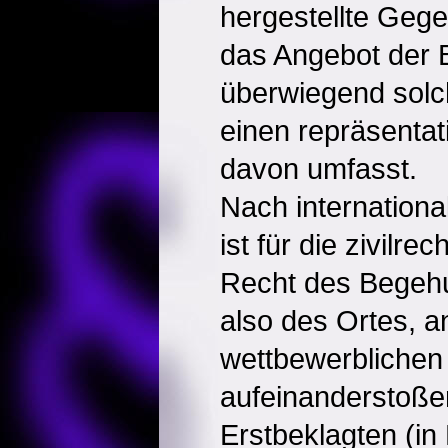
hergestellte Geg
das Angebot der B
überwiegend solc
einen repräsentat
davon umfasst.
Nach internation
ist für die zivilre
Recht des Begeh
also des Ortes, a
wettbewerblichen
aufeinanderstoße
Erstbeklagten (in B