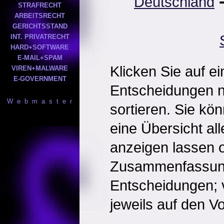
Deutschland
STRAFRECHT
ARBEITSRECHT
GERICHTSSTAND
INT. PRIVATRECHT
HARD+SOFTWARE
E-MAIL+SPAM
Klicken Sie auf e
VIREN+MALWARE
E-GOVERNMENT
Entscheidungen 
W e b m a s t e r
sortieren. Sie kö
eine Übersicht al
anzeigen lassen o
Zusammenfassun
Entscheidungen; 
jeweils auf den Vol