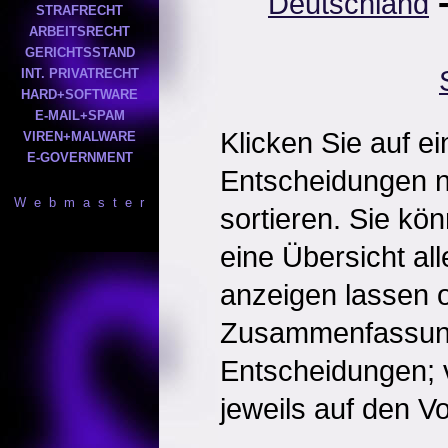
Deutschland
STRAFRECHT
ARBEITSRECHT
GERICHTSSTAND
INT. PRIVATRECHT
HARD+SOFTWARE
E-MAIL+SPAM
Klicken Sie auf e
VIREN+MALWARE
E-GOVERNMENT
Entscheidungen 
W e b m a s t e r
sortieren. Sie kö
eine Übersicht al
anzeigen lassen o
Zusammenfassun
Entscheidungen; 
jeweils auf den Vol