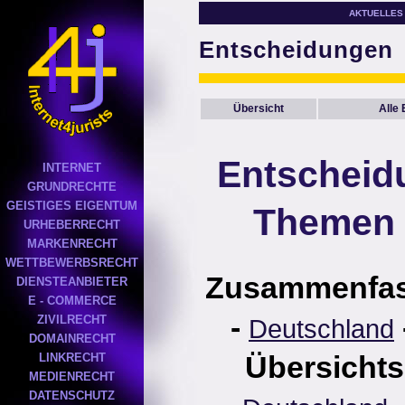
AKTUELLES
Entscheidungen
Übersicht
Alle
Entscheid
INTERNET
GRUNDRECHTE
GEISTIGES EIGENTUM
Themen 
URHEBERRECHT
MARKENRECHT
WETTBEWERBSRECHT
Zusammenfa
DIENSTEANBIETER
E - COMMERCE
-
ZIVILRECHT
Deutschland
DOMAINRECHT
Übersichts
LINKRECHT
MEDIENRECHT
DATENSCHUTZ