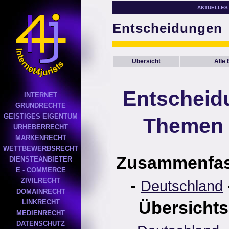
AKTUELLES
Entscheidungen
Übersicht
Alle
Entscheid
INTERNET
GRUNDRECHTE
GEISTIGES EIGENTUM
Themen 
URHEBERRECHT
MARKENRECHT
WETTBEWERBSRECHT
Zusammenfa
DIENSTEANBIETER
E - COMMERCE
-
ZIVILRECHT
Deutschland
DOMAINRECHT
Übersichts
LINKRECHT
MEDIENRECHT
DATENSCHUTZ