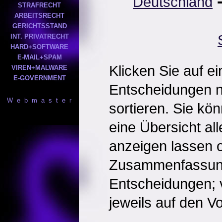
Deutschland
STRAFRECHT
ARBEITSRECHT
GERICHTSSTAND
INT. PRIVATRECHT
HARD+SOFTWARE
E-MAIL+SPAM
Klicken Sie auf e
VIREN+MALWARE
E-GOVERNMENT
Entscheidungen 
W e b m a s t e r
sortieren. Sie kö
eine Übersicht al
anzeigen lassen o
Zusammenfassun
Entscheidungen; 
jeweils auf den Vol