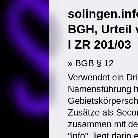
solingen.inf
BGH, Urteil
I ZR 201/03
» BGB § 12
Verwendet ein Drit
Namensführung h
Gebietskörpersch
Zusätze als Sec
zusammen mit de
"info", liegt darin