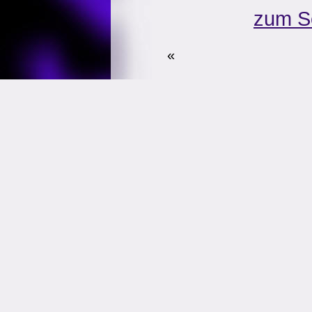
zum S
«