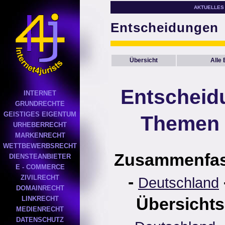
AKTUELLES
Entscheidungen
Übersicht
Alle
Entscheid
INTERNET
GRUNDRECHTE
GEISTIGES EIGENTUM
Themen 
URHEBERRECHT
MARKENRECHT
WETTBEWERBSRECHT
Zusammenfa
DIENSTEANBIETER
E - COMMERCE
-
ZIVILRECHT
Deutschland
DOMAINRECHT
Übersichts
LINKRECHT
MEDIENRECHT
DATENSCHUTZ