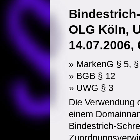
Bindestrich
OLG Köln, U
14.07.2006, 
» MarkenG § 5, §
» BGB § 12
» UWG § 3
Die Verwendung d
einem Domainnam
Bindestrich-Schrei
Zuordnungsverwir