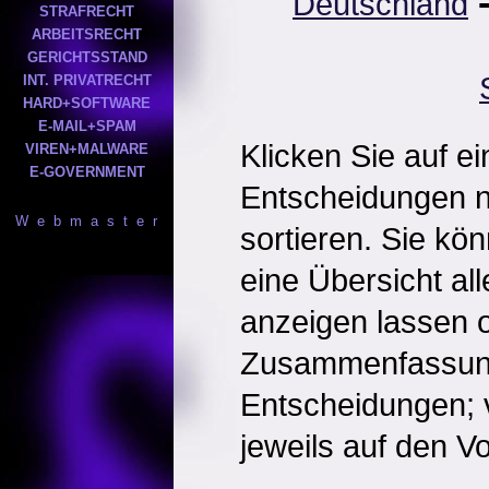
Deutschland
STRAFRECHT
ARBEITSRECHT
GERICHTSSTAND
INT. PRIVATRECHT
HARD+SOFTWARE
E-MAIL+SPAM
Klicken Sie auf e
VIREN+MALWARE
E-GOVERNMENT
Entscheidungen 
W e b m a s t e r
sortieren. Sie kö
eine Übersicht al
anzeigen lassen o
Zusammenfassun
Entscheidungen; 
jeweils auf den Vol