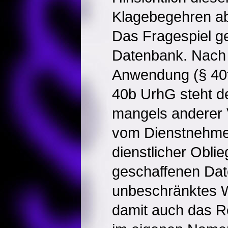
Klagebegehren a
Das Fragespiel ge
Datenbank. Nach
Anwendung (§ 40f
40b UrhG steht d
mangels anderer 
vom Dienstnehmer
dienstlicher Obli
geschaffenen Dat
unbeschränktes 
damit auch das R