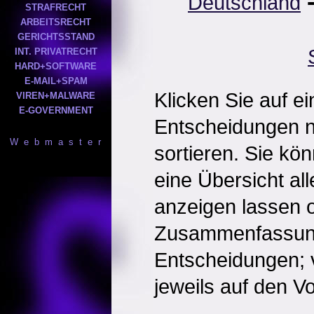
Deutschland
STRAFRECHT
ARBEITSRECHT
GERICHTSSTAND
INT. PRIVATRECHT
HARD+SOFTWARE
E-MAIL+SPAM
Klicken Sie auf e
VIREN+MALWARE
E-GOVERNMENT
Entscheidungen 
W e b m a s t e r
sortieren. Sie kö
eine Übersicht al
anzeigen lassen o
Zusammenfassun
Entscheidungen; 
jeweils auf den Vol