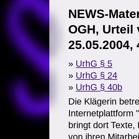
NEWS-Mater
OGH, Urteil
25.05.2004, 
»
UrhG § 5
»
UrhG § 24
»
UrhG § 40b
Die Klägerin betre
Internetplattform
bringt dort Texte,
von ihren Mitarbei