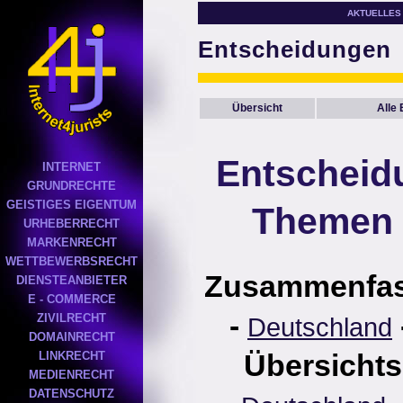
AKTUELLES
Entscheidungen
Übersicht
Alle
Entscheid
INTERNET
GRUNDRECHTE
GEISTIGES EIGENTUM
Themen 
URHEBERRECHT
MARKENRECHT
WETTBEWERBSRECHT
Zusammenfa
DIENSTEANBIETER
E - COMMERCE
-
ZIVILRECHT
Deutschland
DOMAINRECHT
Übersichts
LINKRECHT
MEDIENRECHT
DATENSCHUTZ