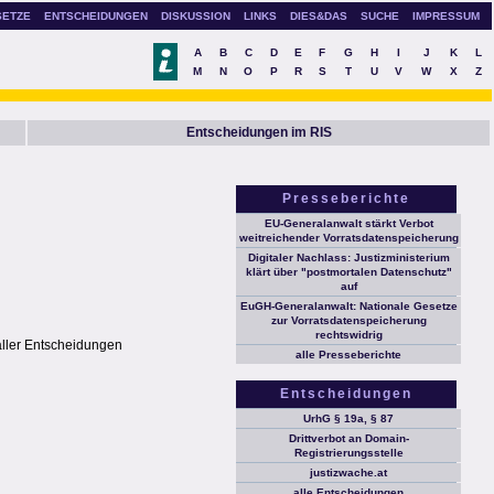
SETZE
ENTSCHEIDUNGEN
DISKUSSION
LINKS
DIES&DAS
SUCHE
IMPRESSUM
A
B
C
D
E
F
G
H
I
J
K
L
M
N
O
P
R
S
T
U
V
W
X
Z
Entscheidungen im RIS
Presseberichte
EU-Generalanwalt stärkt Verbot
weitreichender Vorratsdatenspeicherung
Digitaler Nachlass: Justizministerium
klärt über "postmortalen Datenschutz"
auf
EuGH-Generalanwalt: Nationale Gesetze
zur Vorratsdatenspeicherung
rechtswidrig
aller Entscheidungen
alle Presseberichte
Entscheidungen
UrhG § 19a, § 87
Drittverbot an Domain-
Registrierungsstelle
justizwache.at
alle Entscheidungen