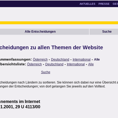
AKTUELLES
PRESSE
GE
Alle Entscheidungen
Suche
cheidungen zu allen Themen der Website
ammenfassungen:
-
-
-
Österreich
Deutschland
International
Alle
bersichtsliste:
-
-
-
Österreich
Deutschland
International
Alle
Suche
scheidungen nach Ländern zu sortieren. Sie können sich dabei nur eine Übersicht 
gen der Entscheidungen; von dort gelangen Sie jeweils auf den Volltext.
nnements im Internet
1.2001, 29 U 4113/00