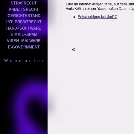
STRAFRECHT
Eine im Internet aufgerufene, auf dem B
VerbrKrG an einen "dauerhaften Datenträge
ARBEITSRECHT
GERICHTSSTAND
Entscheidung bei JurPC
INT. PRIVATRECHT
HARD+SOFTWARE
E-MAIL+SPAM
VIREN+MALWARE
E-GOVERNMENT
«
W e b m a s t e r