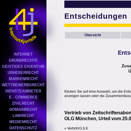
Entscheidungen
Übersicht
Ents
INTERNET
GRUNDRECHTE
Zus
GEISTIGES EIGENTUM
Ü
URHEBERRECHT
MARKENRECHT
WETTBEWERBSRECHT
DIENSTEANBIETER
Klicken Sie auf eine Auswahl, um die Ent
anzeigen lassen oder die Zusammenfassun
E - COMMERCE
ZIVILRECHT
DOMAINRECHT
Vertrieb von Zeitschriftenabo
LINKRECHT
OLG München, Urteil vom 25.0
MEDIENRECHT
DATENSCHUTZ
» VerbrKrG § 8