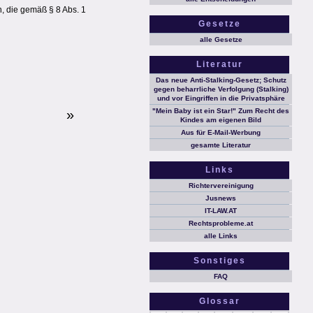
, die gemäß § 8 Abs. 1
Gesetze
alle Gesetze
Literatur
Das neue Anti-Stalking-Gesetz; Schutz
gegen beharrliche Verfolgung (Stalking)
und vor Eingriffen in die Privatsphäre
»
"Mein Baby ist ein Star!" Zum Recht des
Kindes am eigenen Bild
Aus für E-Mail-Werbung
gesamte Literatur
Links
Richtervereinigung
Jusnews
IT-LAW.AT
Rechtsprobleme.at
alle Links
Sonstiges
FAQ
Glossar