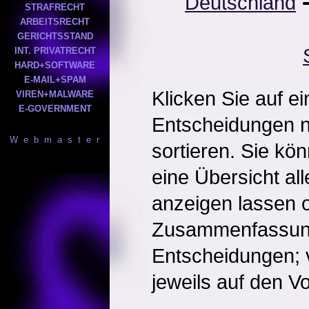
Deutschland
STRAFRECHT
ARBEITSRECHT
GERICHTSSTAND
INT. PRIVATRECHT
HARD+SOFTWARE
E-MAIL+SPAM
Klicken Sie auf e
VIREN+MALWARE
E-GOVERNMENT
Entscheidungen 
W e b m a s t e r
sortieren. Sie kö
eine Übersicht al
anzeigen lassen o
Zusammenfassun
Entscheidungen; 
jeweils auf den Vol