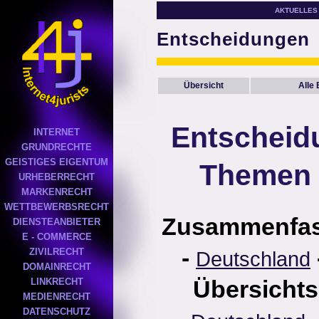
AKTUELLES
Entscheidungen
Übersicht
Alle
Entscheid
INTERNET
GRUNDRECHTE
GEISTIGES EIGENTUM
Themen 
URHEBERRECHT
MARKENRECHT
WETTBEWERBSRECHT
Zusammenfa
DIENSTEANBIETER
E - COMMERCE
-
ZIVILRECHT
Deutschland
DOMAINRECHT
Übersichts
LINKRECHT
MEDIENRECHT
DATENSCHUTZ