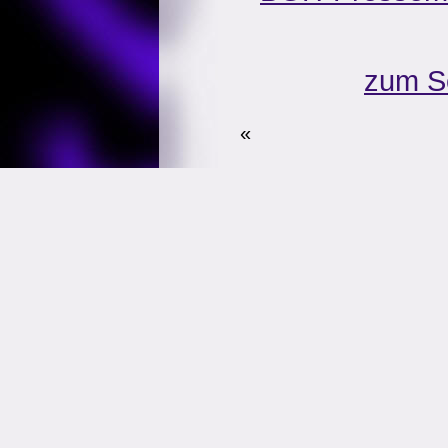
zum S
«