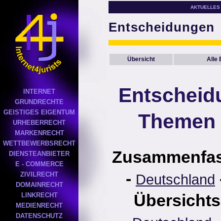
AKTUELLES
Entscheidungen
Übersicht
Alle
Entscheid
INTERNET
GRUNDRECHTE
GEISTIGES EIGENTUM
Themen 
URHEBERRECHT
MARKENRECHT
WETTBEWERBSRECHT
Zusammenfa
DIENSTEANBIETER
E - COMMERCE
-
ZIVILRECHT
Deutschland
DOMAINRECHT
Übersichts
LINKRECHT
MEDIENRECHT
DATENSCHUTZ