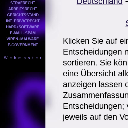
Deutschland
STRAFRECHT
ARBEITSRECHT
GERICHTSSTAND
INT. PRIVATRECHT
HARD+SOFTWARE
E-MAIL+SPAM
Klicken Sie auf e
VIREN+MALWARE
E-GOVERNMENT
Entscheidungen 
W e b m a s t e r
sortieren. Sie kö
eine Übersicht al
anzeigen lassen o
Zusammenfassun
Entscheidungen; 
jeweils auf den Vol