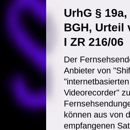
UrhG § 19a,
BGH, Urteil
I ZR 216/06
Der Fernsehsende
Anbieter von "Shi
"internetbasierte
Videorecorder" z
Fernsehsendunge
können aus von d
empfangenen Sat