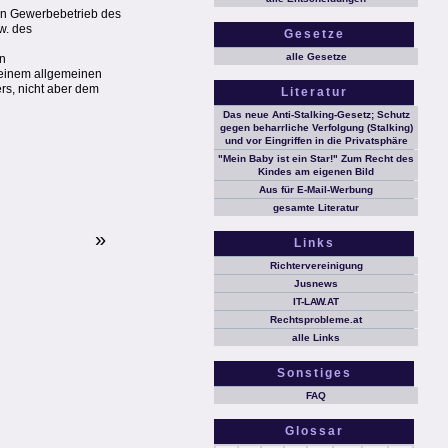
den Gewerbebetrieb des
w. des
Gesetze
alle Gesetze
en
u einem allgemeinen
rs, nicht aber dem
Literatur
Das neue Anti-Stalking-Gesetz; Schutz
gegen beharrliche Verfolgung (Stalking)
und vor Eingriffen in die Privatsphäre
"Mein Baby ist ein Star!" Zum Recht des
Kindes am eigenen Bild
Aus für E-Mail-Werbung
gesamte Literatur
»
Links
Richtervereinigung
Jusnews
IT-LAW.AT
Rechtsprobleme.at
alle Links
Sonstiges
FAQ
Glossar