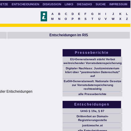
SETZE
ENTSCHEIDUNGEN
DISKUSSION
LINKS
DIES&DAS
SUCHE
IMPRESSUM
A
B
C
D
E
F
G
H
I
J
K
L
M
N
O
P
R
S
T
U
V
W
X
Z
Entscheidungen im RIS
Presseberichte
EU-Generalanwalt stärkt Verbot
weitreichender Vorratsdatenspeicherung
Digitaler Nachlass: Justizministerium
klärt über "postmortalen Datenschutz"
auf
EuGH-Generalanwalt: Nationale Gesetze
zur Vorratsdatenspeicherung
rechtswidrig
aller Entscheidungen
alle Presseberichte
Entscheidungen
UrhG § 19a, § 87
Drittverbot an Domain-
Registrierungsstelle
justizwache.at
alle Entscheidungen