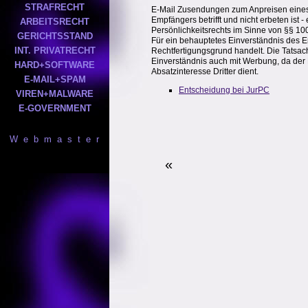
STRAFRECHT
E-Mail Zusendungen zum Anpreisen eines e
Empfängers betrifft und nicht erbeten is
ARBEITSRECHT
Persönlichkeitsrechts im Sinne von §§ 100
GERICHTSSTAND
Für ein behauptetes Einverständnis des E
INT. PRIVATRECHT
Rechtfertigungsgrund handelt. Die Tatsac
Einverständnis auch mit Werbung, da der 
HARD+SOFTWARE
Absatzinteresse Dritter dient.
E-MAIL+SPAM
Entscheidung bei JurPC
VIREN+MALWARE
E-GOVERNMENT
W e b m a s t e r
«