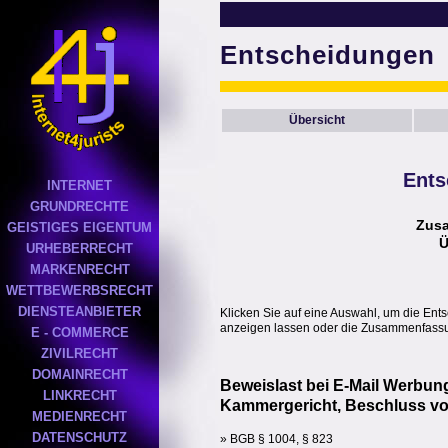
Entscheidungen
Übersicht
Ents
INTERNET
GRUNDRECHTE
Zus
GEISTIGES EIGENTUM
Ü
URHEBERRECHT
MARKENRECHT
WETTBEWERBSRECHT
DIENSTEANBIETER
Klicken Sie auf eine Auswahl, um die Ent
anzeigen lassen oder die Zusammenfassun
E - COMMERCE
ZIVILRECHT
DOMAINRECHT
Beweislast bei E-Mail Werbun
LINKRECHT
Kammergericht, Beschluss vom
MEDIENRECHT
DATENSCHUTZ
» BGB § 1004, § 823