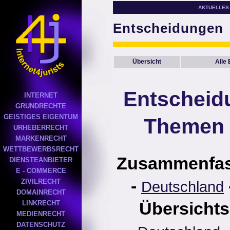
AKTUELLES
Entscheidungen
Übersicht
Alle
Entscheid
INTERNET
GRUNDRECHTE
GEISTIGES EIGENTUM
Themen 
URHEBERRECHT
MARKENRECHT
WETTBEWERBSRECHT
Zusammenfa
DIENSTEANBIETER
E - COMMERCE
-
ZIVILRECHT
Deutschland
DOMAINRECHT
Übersichts
LINKRECHT
MEDIENRECHT
DATENSCHUTZ