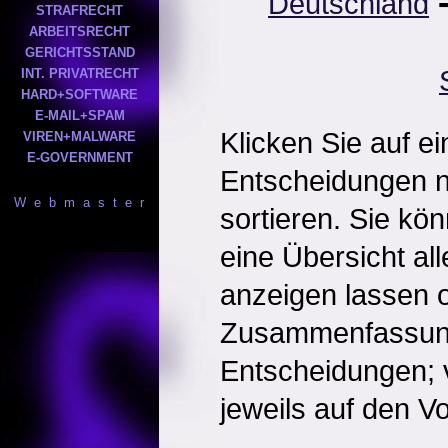
Deutschland
STRAFRECHT
ARBEITSRECHT
GERICHTSSTAND
INT. PRIVATRECHT
HARD+SOFTWARE
E-MAIL+SPAM
Klicken Sie auf e
VIREN+MALWARE
E-GOVERNMENT
Entscheidungen 
W e b m a s t e r
sortieren. Sie kö
eine Übersicht al
anzeigen lassen o
Zusammenfassun
Entscheidungen; 
jeweils auf den Vol