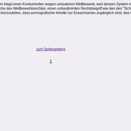
emen klagt einen Konkurrenten wegen unlauterem Wettbewerb, weil dessen System nic
ache des Wettbewerbsrechtes, einen unbestimmten Rechtsbegriff wie den des "Sicher
cherzustellen, dass pornografische Inhalte nur Erwachsenen zugänglich sind, das Ge
zum Seitenanfang
1