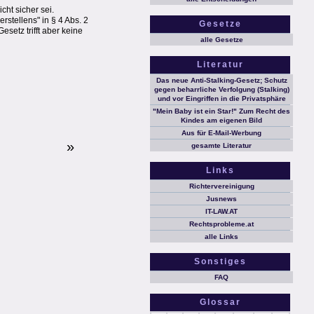
ht sicher sei.
stellens" in § 4 Abs. 2
Gesetze
setz trifft aber keine
alle Gesetze
Literatur
Das neue Anti-Stalking-Gesetz; Schutz
gegen beharrliche Verfolgung (Stalking)
und vor Eingriffen in die Privatsphäre
"Mein Baby ist ein Star!" Zum Recht des
Kindes am eigenen Bild
Aus für E-Mail-Werbung
»
gesamte Literatur
Links
Richtervereinigung
Jusnews
IT-LAW.AT
Rechtsprobleme.at
alle Links
Sonstiges
FAQ
Glossar