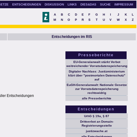
SETZE
ENTSCHEIDUNGEN
DISKUSSION
LINKS
DIES&DAS
SUCHE
IMPRESSUM
A
B
C
D
E
F
G
H
I
J
K
L
M
N
O
P
R
S
T
U
V
W
X
Z
Entscheidungen im RIS
Presseberichte
EU-Generalanwalt stärkt Verbot
weitreichender Vorratsdatenspeicherung
Digitaler Nachlass: Justizministerium
klärt über "postmortalen Datenschutz"
auf
EuGH-Generalanwalt: Nationale Gesetze
zur Vorratsdatenspeicherung
rechtswidrig
aller Entscheidungen
alle Presseberichte
Entscheidungen
UrhG § 19a, § 87
Drittverbot an Domain-
Registrierungsstelle
justizwache.at
alle Entscheidungen