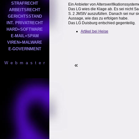
STRAFRECHT
Ein Anbieter von Altersverifikationssyst
Das LG wies die Klage ab. Es sei nicht S
ARBEITSRECHT
S. 2 JMStV auszufüllen. Danach sei nur si
GERICHTSSTAND
Aussage, wie das zu erfolgen habe.
INT. PRIVATRECHT
Das LG Duisburg entschied gegenteilig.
HARD+SOFTWARE
Artikel bei Heise
E-MAIL+SPAM
VIREN+MALWARE
E-GOVERNMENT
W e b m a s t e r
«