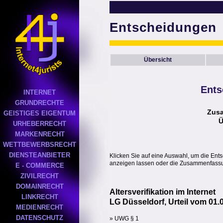
Entscheidungen
Übersicht
Ents
INTERNET
GRUNDRECHTE
Zus
GEISTIGES EIGENTUM
Ü
URHEBERRECHT
MARKENRECHT
WETTBEWERBSRECHT
DIENSTEANBIETER
Klicken Sie auf eine Auswahl, um die Ent
anzeigen lassen oder die Zusammenfassun
E - COMMERCE
ZIVILRECHT
DOMAINRECHT
Altersverifikation im Internet
LINKRECHT
LG Düsseldorf, Urteil vom 01.
MEDIENRECHT
DATENSCHUTZ
» UWG § 1