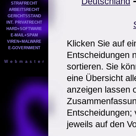
Deutschland
STRAFRECHT
ARBEITSRECHT
GERICHTSSTAND
INT. PRIVATRECHT
HARD+SOFTWARE
E-MAIL+SPAM
Klicken Sie auf e
VIREN+MALWARE
E-GOVERNMENT
Entscheidungen 
W e b m a s t e r
sortieren. Sie kö
eine Übersicht al
anzeigen lassen o
Zusammenfassun
Entscheidungen; 
jeweils auf den Vol