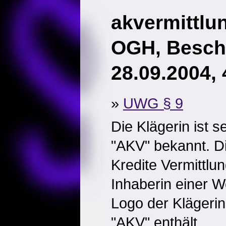
akvermittlun
OGH, Besch
28.09.2004,
»
UWG § 9
Die Klägerin ist s
"AKV" bekannt. D
Kredite Vermittlu
Inhaberin einer W
Logo der Klägerin
"AKV" enthält.