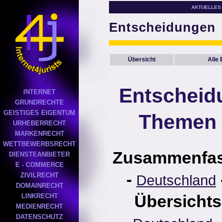
AKTUELLES
Entscheidungen
Übersicht
Alle
Entscheid
INTERNET
GRUNDRECHTE
GEISTIGES EIGENTUM
Themen 
URHEBERRECHT
MARKENRECHT
WETTBEWERBSRECHT
Zusammenfa
DIENSTEANBIETER
E - COMMERCE
-
ZIVILRECHT
Deutschland
DOMAINRECHT
Übersichts
LINKRECHT
MEDIENRECHT
DATENSCHUTZ