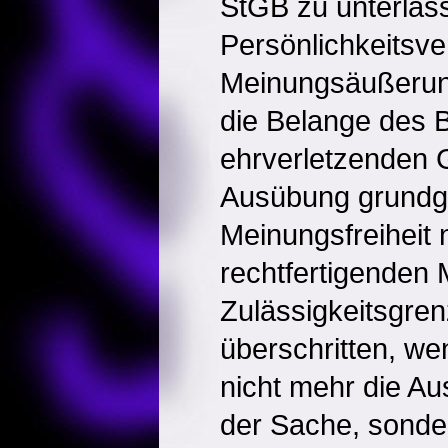
StGB zu unterlas
Persönlichkeitsve
Meinungsäußerun
die Belange des B
ehrverletzenden G
Ausübung grundge
Meinungsfreiheit 
rechtfertigenden 
Zulässigkeitsgren
überschritten, w
nicht mehr die A
der Sache, sonder