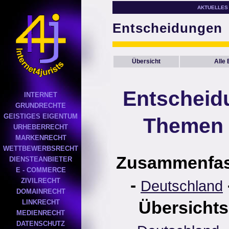
AKTUELLES
Entscheidungen
Übersicht
Alle
Entscheid
INTERNET
GRUNDRECHTE
GEISTIGES EIGENTUM
Themen 
URHEBERRECHT
MARKENRECHT
WETTBEWERBSRECHT
Zusammenfa
DIENSTEANBIETER
E - COMMERCE
-
ZIVILRECHT
Deutschland
DOMAINRECHT
Übersichts
LINKRECHT
MEDIENRECHT
DATENSCHUTZ