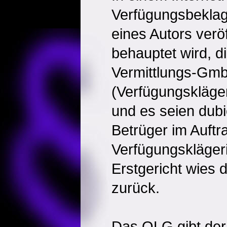
Verfügungsbeklag
eines Autors veröf
behauptet wird, di
Vermittlungs-Gm
(Verfügungskläger
und es seien dub
Betrüger im Auftr
Verfügungskläger
Erstgericht wies 
zurück.
Das OLG gibt der