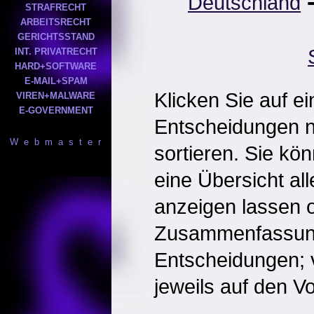
Deutschland
STRAFRECHT
ARBEITSRECHT
GERICHTSSTAND
INT. PRIVATRECHT
HARD+SOFTWARE
E-MAIL+SPAM
Klicken Sie auf e
VIREN+MALWARE
E-GOVERNMENT
Entscheidungen 
W e b m a s t e r
sortieren. Sie kö
eine Übersicht al
anzeigen lassen o
Zusammenfassun
Entscheidungen; 
jeweils auf den Vol