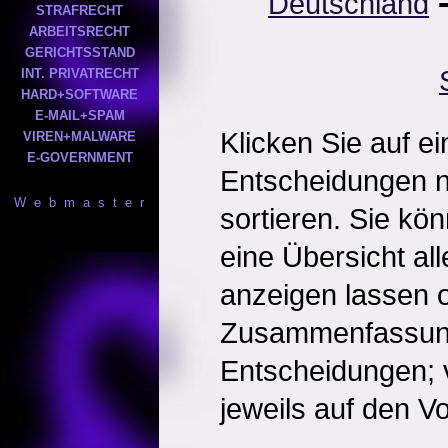
Deutschland
STRAFRECHT
ARBEITSRECHT
GERICHTSSTAND
INT. PRIVATRECHT
HARD+SOFTWARE
E-MAIL+SPAM
Klicken Sie auf e
VIREN+MALWARE
E-GOVERNMENT
Entscheidungen 
W e b m a s t e r
sortieren. Sie kö
eine Übersicht al
anzeigen lassen o
Zusammenfassun
Entscheidungen; 
jeweils auf den Vol