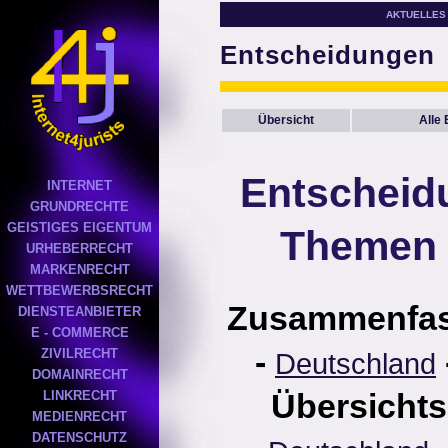
AKTUELLES
Entscheidungen
Übersicht
Alle
Entscheid
INTERNET
GRUNDRECHTE
GEISTIGES EIGENTUM
Themen 
URHEBERRECHT
MARKENRECHT
WETTBEWERBSRECHT
Zusammenfa
DIENSTEANBIETER
E - COMMERCE
-
ZIVILRECHT
Deutschland
DOMAINRECHT
Übersichts
LINKRECHT
MEDIENRECHT
DATENSCHUTZ