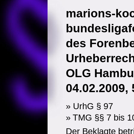
marions-ko
bundesligaf
des Forenbe
Urheberrech
OLG Hambur
04.02.2009, 
» UrhG § 97
» TMG §§ 7 bis 1
Der Beklagte betr