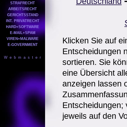
Deutschland
STRAFRECHT
ARBEITSRECHT
GERICHTSSTAND
INT. PRIVATRECHT
HARD+SOFTWARE
E-MAIL+SPAM
Klicken Sie auf e
VIREN+MALWARE
E-GOVERNMENT
Entscheidungen 
W e b m a s t e r
sortieren. Sie kö
eine Übersicht al
anzeigen lassen o
Zusammenfassun
Entscheidungen; 
jeweils auf den Vol