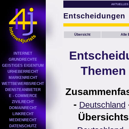
AKTUELLES
Entscheidungen
Übersicht
Alle
Entscheid
INTERNET
GRUNDRECHTE
GEISTIGES EIGENTUM
Themen 
URHEBERRECHT
MARKENRECHT
WETTBEWERBSRECHT
Zusammenfa
DIENSTEANBIETER
E - COMMERCE
-
ZIVILRECHT
Deutschland
DOMAINRECHT
Übersichts
LINKRECHT
MEDIENRECHT
DATENSCHUTZ