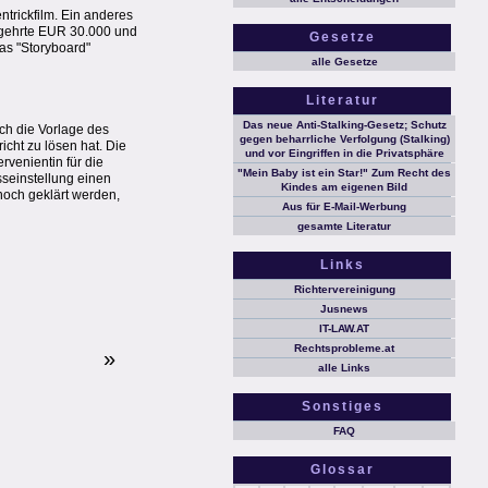
ntrickfilm. Ein anderes
egehrte EUR 30.000 und
Gesetze
as "Storyboard"
alle Gesetze
Literatur
Das neue Anti-Stalking-Gesetz; Schutz
ch die Vorlage des
gegen beharrliche Verfolgung (Stalking)
icht zu lösen hat. Die
und vor Eingriffen in die Privatsphäre
rvenientin für die
"Mein Baby ist ein Star!" Zum Recht des
sseinstellung einen
Kindes am eigenen Bild
och geklärt werden,
Aus für E-Mail-Werbung
gesamte Literatur
Links
Richtervereinigung
Jusnews
IT-LAW.AT
Rechtsprobleme.at
»
alle Links
Sonstiges
FAQ
Glossar