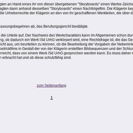
lagten an Hand eines ihr von dieser übergebenen "Storyboards" einen Werbe-Zeiche
klagten dann anhand desselben "Storyboards" einen Nachfolgefilm. Die Klägerin b
die Urheberrechte der Klägerin an den von ihr geschaffenen Werkteilen, die über d
lassungsbegehren ab, das Berufungsgericht bestätigte.
die Urteile auf. Der Nachweis des Werkcharakters kann im Allgemeinen schon dur
g, ob dadurch ein Werk iSd UrhG verkörpert wird, eine Rechtsfrage ist, die das Ger
icht aus, um beurteilen zu können, ob die Bearbeitung der Vorgaben der Nebeninte
etrickfilms in Gestalt der von der Klägerin erstellten Bildsequenzen und der Schlu
rreicht, dass von einem Werk iSd UrhG gesprochen werden kann. Es muss daher n
h erbracht hat und ob diese schutzfähig sind.
zum Seitenanfang
1