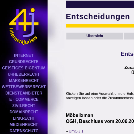
Entscheidungen
Übersicht
Ents
INTERNET
GRUNDRECHTE
Zus
GEISTIGES EIGENTUM
Ü
URHEBERRECHT
MARKENRECHT
WETTBEWERBSRECHT
DIENSTEANBIETER
Klicken Sie auf eine Auswahl, um die Ent
anzeigen lassen oder die Zusammenfassun
E - COMMERCE
ZIVILRECHT
DOMAINRECHT
Möbelixman
LINKRECHT
OGH, Beschluss vom 20.06.20
MEDIENRECHT
DATENSCHUTZ
»
UrhG § 1