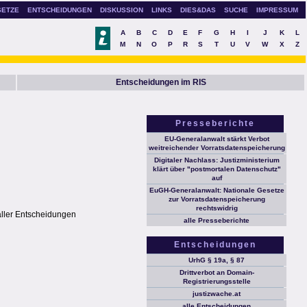
SETZE
ENTSCHEIDUNGEN
DISKUSSION
LINKS
DIES&DAS
SUCHE
IMPRESSUM
A
B
C
D
E
F
G
H
I
J
K
L
M
N
O
P
R
S
T
U
V
W
X
Z
Entscheidungen im RIS
Presseberichte
EU-Generalanwalt stärkt Verbot
weitreichender Vorratsdatenspeicherung
Digitaler Nachlass: Justizministerium
klärt über "postmortalen Datenschutz"
auf
EuGH-Generalanwalt: Nationale Gesetze
zur Vorratsdatenspeicherung
rechtswidrig
aller Entscheidungen
alle Presseberichte
Entscheidungen
UrhG § 19a, § 87
Drittverbot an Domain-
Registrierungsstelle
justizwache.at
alle Entscheidungen