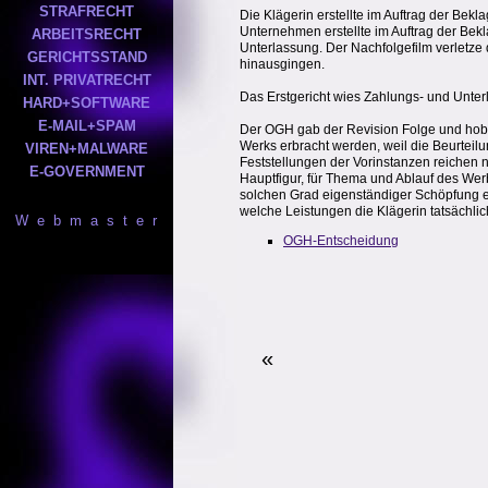
STRAFRECHT
Die Klägerin erstellte im Auftrag der Bek
Unternehmen erstellte im Auftrag der Be
ARBEITSRECHT
Unterlassung. Der Nachfolgefilm verletze 
GERICHTSSTAND
hinausgingen.
INT. PRIVATRECHT
Das Erstgericht wies Zahlungs- und Unter
HARD+SOFTWARE
E-MAIL+SPAM
Der OGH gab der Revision Folge und hob 
Werks erbracht werden, weil die Beurteilun
VIREN+MALWARE
Feststellungen der Vorinstanzen reichen n
E-GOVERNMENT
Hauptfigur, für Thema und Ablauf des Werb
solchen Grad eigenständiger Schöpfung e
welche Leistungen die Klägerin tatsächlic
W e b m a s t e r
OGH-Entscheidung
«