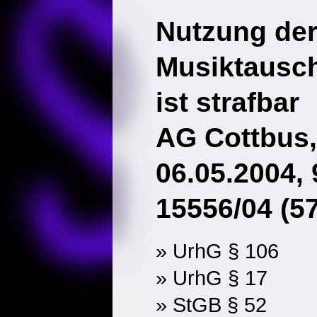
Nutzung de
Musiktausc
ist strafbar
AG Cottbus,
06.05.2004,
15556/04 (57
» UrhG § 106
» UrhG § 17
» StGB § 52