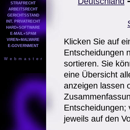
Deutschland
STRAFRECHT
ARBEITSRECHT
GERICHTSSTAND
INT. PRIVATRECHT
HARD+SOFTWARE
E-MAIL+SPAM
Klicken Sie auf e
VIREN+MALWARE
E-GOVERNMENT
Entscheidungen 
W e b m a s t e r
sortieren. Sie kö
eine Übersicht al
anzeigen lassen o
Zusammenfassun
Entscheidungen; 
jeweils auf den Vol