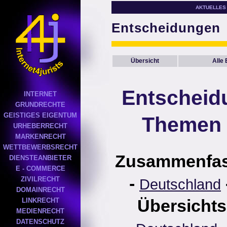
AKTUELLES
Entscheidungen
Übersicht
Alle
Entscheid
INTERNET
GRUNDRECHTE
GEISTIGES EIGENTUM
Themen 
URHEBERRECHT
MARKENRECHT
WETTBEWERBSRECHT
Zusammenfa
DIENSTEANBIETER
E - COMMERCE
-
ZIVILRECHT
Deutschland
DOMAINRECHT
Übersichts
LINKRECHT
MEDIENRECHT
DATENSCHUTZ