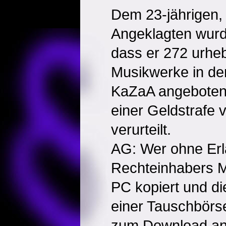
Dem 23-jährigen,
Angeklagten wurde
dass er 272 urheb
Musikwerke in de
KaZaA angeboten
einer Geldstrafe
verurteilt.
AG: Wer ohne Erl
Rechteinhabers M
PC kopiert und d
einer Tauschbörs
zum Download anb