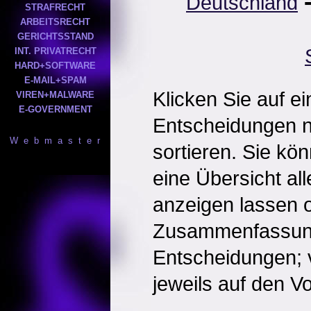
Deutschland
STRAFRECHT
ARBEITSRECHT
GERICHTSSTAND
INT. PRIVATRECHT
HARD+SOFTWARE
E-MAIL+SPAM
Klicken Sie auf e
VIREN+MALWARE
E-GOVERNMENT
Entscheidungen 
W e b m a s t e r
sortieren. Sie kö
eine Übersicht al
anzeigen lassen o
Zusammenfassun
Entscheidungen; 
jeweils auf den Vol