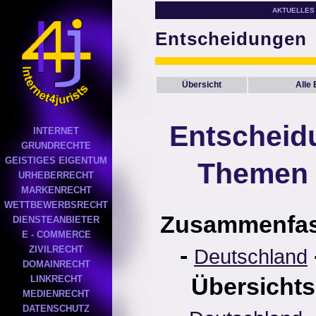
AKTUELLES
Entscheidungen
Übersicht
Alle
Entscheid
INTERNET
GRUNDRECHTE
GEISTIGES EIGENTUM
Themen 
URHEBERRECHT
MARKENRECHT
WETTBEWERBSRECHT
Zusammenfa
DIENSTEANBIETER
E - COMMERCE
-
ZIVILRECHT
Deutschland
DOMAINRECHT
Übersichts
LINKRECHT
MEDIENRECHT
DATENSCHUTZ