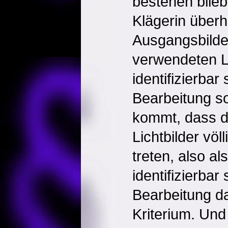
bestehen bliebe
Klägerin überh
Ausgangsbilder
verwendeten Li
identifizierbar
Bearbeitung s
kommt, dass d
Lichtbilder völ
treten, also al
identifizierbar 
Bearbeitung d
Kriterium. Und