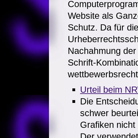
Computerprogram
Website als Ganz
Schutz. Da für di
Urheberrechtsschu
Nachahmung der B
Schrift-Kombinat
wettbewerbsrechtl
Urteil beim NR
Die Entscheid
schwer beurte
Grafiken nicht
Der verwendete