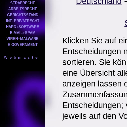
Deutschland
STRAFRECHT
ARBEITSRECHT
GERICHTSSTAND
INT. PRIVATRECHT
HARD+SOFTWARE
E-MAIL+SPAM
Klicken Sie auf e
VIREN+MALWARE
E-GOVERNMENT
Entscheidungen 
W e b m a s t e r
sortieren. Sie kö
eine Übersicht al
anzeigen lassen o
Zusammenfassun
Entscheidungen; 
jeweils auf den Vol