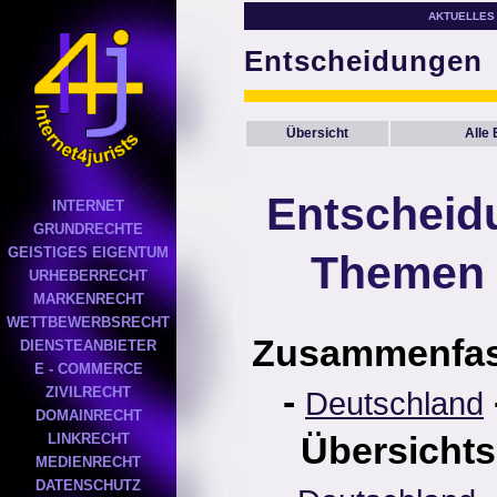
AKTUELLES
Entscheidungen
Übersicht
Alle
Entscheid
INTERNET
GRUNDRECHTE
GEISTIGES EIGENTUM
Themen 
URHEBERRECHT
MARKENRECHT
WETTBEWERBSRECHT
Zusammenfa
DIENSTEANBIETER
E - COMMERCE
-
ZIVILRECHT
Deutschland
DOMAINRECHT
Übersichts
LINKRECHT
MEDIENRECHT
DATENSCHUTZ