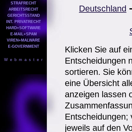
STRAFRECHT
Deutschland
ARBEITSRECHT
GERICHTSSTAND
INT. PRIVATRECHT
HARD+SOFTWARE
E-MAIL+SPAM
VIREN+MALWARE
E-GOVERNMENT
Klicken Sie auf e
Entscheidungen 
W e b m a s t e r
sortieren. Sie kö
eine Übersicht al
anzeigen lassen o
Zusammenfassun
Entscheidungen; 
jeweils auf den Vol