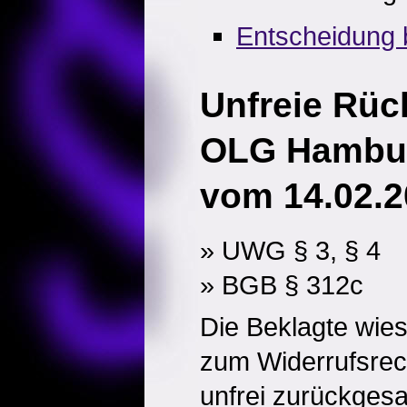
Entscheidung 
Unfreie Rü
OLG Hambur
vom 14.02.2
» UWG § 3, § 4
» BGB § 312c
Die Beklagte wies
zum Widerrufsrech
unfrei zurückges