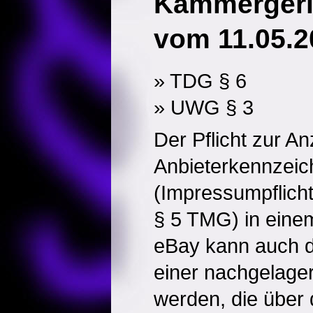
Kammergeri
vom 11.05.2
» TDG § 6
» UWG § 3
Der Pflicht zur An
Anbieterkennzei
(Impressumpflicht
§ 5 TMG) in einem 
eBay kann auch d
einer nachgelager
werden, die über d