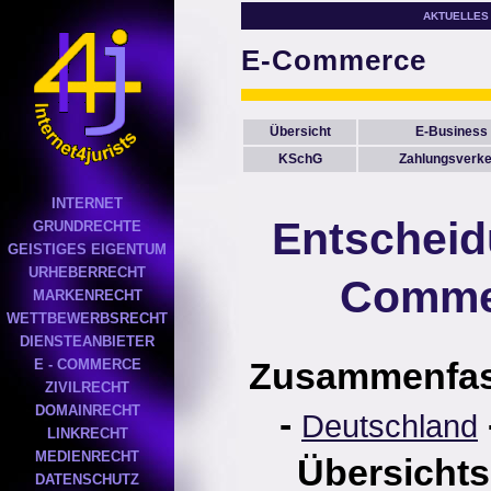
AKTUELLES
E-Commerce
Übersicht
E-Business
KSchG
Zahlungsverke
INTERNET
Entscheid
GRUNDRECHTE
GEISTIGES EIGENTUM
URHEBERRECHT
Comme
MARKENRECHT
WETTBEWERBSRECHT
DIENSTEANBIETER
Zusammenfa
E - COMMERCE
ZIVILRECHT
DOMAINRECHT
-
Deutschland
LINKRECHT
MEDIENRECHT
Übersichts
DATENSCHUTZ