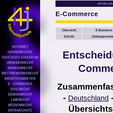
AKTUELLES
E-Commerce
Übersicht
E-Business
KSchG
Zahlungsverke
INTERNET
Entscheid
GRUNDRECHTE
GEISTIGES EIGENTUM
URHEBERRECHT
Comme
MARKENRECHT
WETTBEWERBSRECHT
DIENSTEANBIETER
Zusammenfa
E - COMMERCE
ZIVILRECHT
DOMAINRECHT
-
Deutschland
LINKRECHT
MEDIENRECHT
Übersichts
DATENSCHUTZ