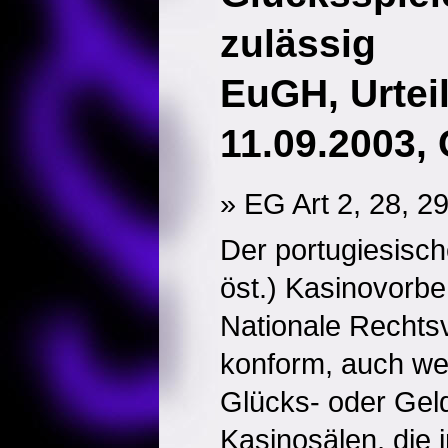
zulässig
EuGH, Urtei
11.09.2003, 
» EG Art 2, 28, 2
Der portugiesisch
öst.) Kasinovorbeh
Nationale Rechtsv
konform, auch we
Glücks- oder Geld
Kasinosälen, die