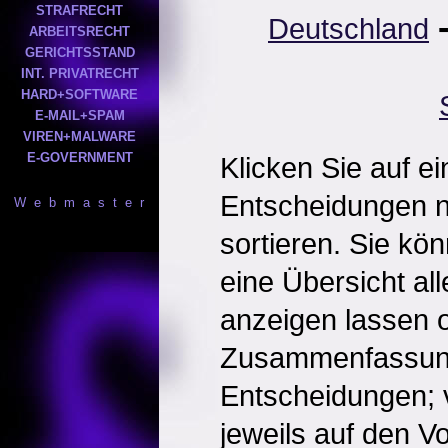
STRAFRECHT
Deutschland
ARBEITSRECHT
GERICHTSSTAND
INT. PRIVATRECHT
HARD+SOFTWARE
E-MAIL+SPAM
VIREN+MALWARE
E-GOVERNMENT
Klicken Sie auf e
Entscheidungen 
W e b m a s t e r
sortieren. Sie kö
eine Übersicht al
anzeigen lassen o
Zusammenfassun
Entscheidungen; 
jeweils auf den Vol