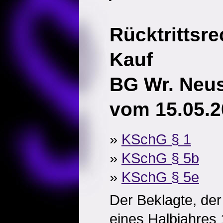
Rücktrittsre
Kauf
BG Wr. Neust
vom 15.05.2
»
KSchG § 1
»
KSchG § 5b
»
KSchG § 5e
Der Beklagte, der
eines Halbjahres