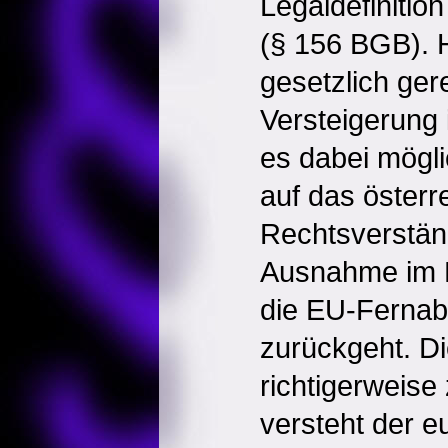
Legaldefinition
(§ 156 BGB). H
gesetzlich ger
Versteigerung 
es dabei mögli
auf das österr
Rechtsverständ
Ausnahme im 
die EU-Fernabs
zurückgeht. Di
richtigerweise
versteht der e