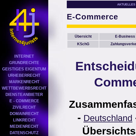
AKTUELLES
E-Commerce
Übersicht
E-Business
KSchG
Zahlungsverke
INTERNET
Entscheid
GRUNDRECHTE
GEISTIGES EIGENTUM
URHEBERRECHT
Comme
MARKENRECHT
WETTBEWERBSRECHT
DIENSTEANBIETER
Zusammenfa
E - COMMERCE
ZIVILRECHT
DOMAINRECHT
-
Deutschland
LINKRECHT
MEDIENRECHT
Übersichts
DATENSCHUTZ