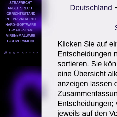
STRAFRECHT
Deutschland
ARBEITSRECHT
GERICHTSSTAND
INT. PRIVATRECHT
HARD+SOFTWARE
E-MAIL+SPAM
VIREN+MALWARE
E-GOVERNMENT
Klicken Sie auf e
Entscheidungen 
W e b m a s t e r
sortieren. Sie kö
eine Übersicht al
anzeigen lassen o
Zusammenfassun
Entscheidungen; 
jeweils auf den Vol