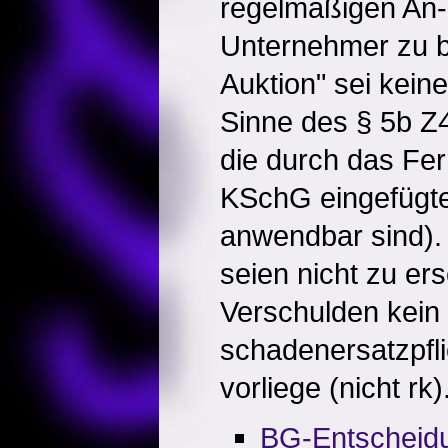
regelmäßigen An-
Unternehmer zu be
Auktion" sei kein
Sinne des § 5b Z
die durch das Fe
KSchG eingefügt
anwendbar sind).
seien nicht zu er
Verschulden kein
schadenersatzpfli
vorliege (nicht rk)
BG-Entscheid