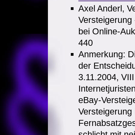
Axel Anderl, V
Versteigerung 
bei Online-Au
440
Anmerkung: Die
der Entschei
3.11.2004, VII
Internetjuriste
eBay-Versteig
Versteigerung
Fernabsatzgese
schlicht mit ne