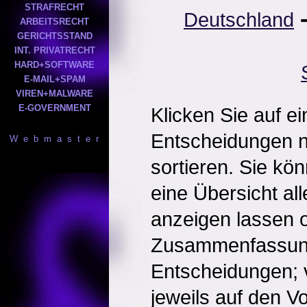
STRAFRECHT
Deutschland
ARBEITSRECHT
GERICHTSSTAND
INT. PRIVATRECHT
HARD+SOFTWARE
E-MAIL+SPAM
VIREN+MALWARE
E-GOVERNMENT
Klicken Sie auf e
Entscheidungen 
W e b m a s t e r
sortieren. Sie kö
eine Übersicht al
anzeigen lassen o
Zusammenfassun
Entscheidungen; 
jeweils auf den Vol