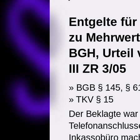
Entgelte fü
zu Mehrwert
BGH, Urteil
III ZR 3/05
» BGB § 145, § 6
» TKV § 15
Der Beklagte war
Telefonanschluss
Inkassobüro mach