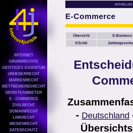
AKTUELLES
E-Commerce
Übersicht
E-Business
KSchG
Zahlungsverke
INTERNET
Entscheid
GRUNDRECHTE
GEISTIGES EIGENTUM
URHEBERRECHT
Comme
MARKENRECHT
WETTBEWERBSRECHT
DIENSTEANBIETER
Zusammenfa
E - COMMERCE
ZIVILRECHT
DOMAINRECHT
-
Deutschland
LINKRECHT
MEDIENRECHT
Übersichts
DATENSCHUTZ