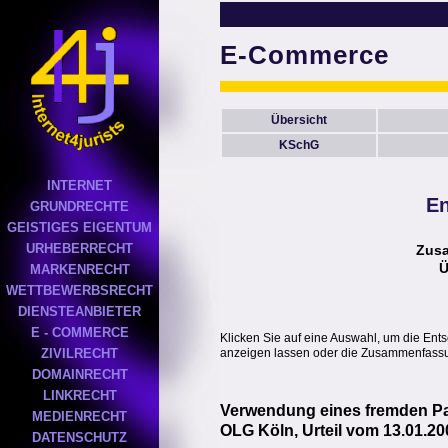
E-Commerce
Übersicht
KSchG
INTERNET
En
GRUNDRECHTE
GEISTIGES EIGENTUM
URHEBERRECHT
Zus
Ü
MARKENRECHT
WETTBEWERBSRECHT
DIENSTEANBIETER
E - COMMERCE
Klicken Sie auf eine Auswahl, um die Ent
anzeigen lassen oder die Zusammenfassun
ZIVILRECHT
DOMAINRECHT
LINKRECHT
Verwendung eines fremden Pas
MEDIENRECHT
OLG Köln, Urteil vom 13.01.20
DATENSCHUTZ