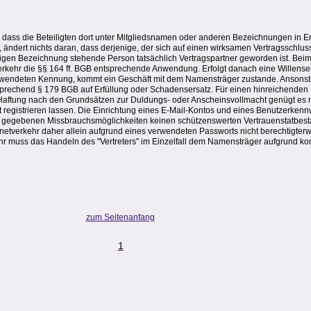
, dass die Beteiligten dort unter Mitgliedsnamen oder anderen Bezeichnungen in Er
, ändert nichts daran, dass derjenige, der sich auf einen wirksamen Vertragsschlus
ligen Bezeichnung stehende Person tatsächlich Vertragspartner geworden ist. Bei
rkehr die §§ 164 ff. BGB entsprechende Anwendung. Erfolgt danach eine Willenser
rwendeten Kennung, kommt ein Geschäft mit dem Namensträger zustande. Ansonste
prechend § 179 BGB auf Erfüllung oder Schadensersatz. Für einen hinreichenden
aftung nach den Grundsätzen zur Duldungs- oder Anscheinsvollmacht genügt es n
hat registrieren lassen. Die Einrichtung eines E-Mail-Kontos und eines Benutzerken
t gegebenen Missbrauchsmöglichkeiten keinen schützenswerten Vertrauenstatbes
netverkehr daher allein aufgrund eines verwendeten Passworts nicht berechtigte
ehr muss das Handeln des "Vertreters" im Einzelfall dem Namensträger aufgrund k
zum Seitenanfang
1