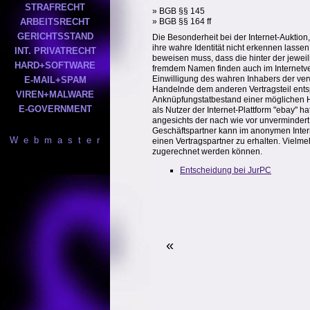
STRAFRECHT
» BGB §§ 145
ARBEITSRECHT
» BGB §§ 164 ff
GERICHTSSTAND
Die Besonderheit bei der Internet-Auktion
ihre wahre Identität nicht erkennen lassen
INT. PRIVATRECHT
beweisen muss, dass die hinter der jewei
HARD+SOFTWARE
fremdem Namen finden auch im Internetve
Einwilligung des wahren Inhabers der ve
E-MAIL+SPAM
Handelnde dem anderen Vertragsteil ents
VIREN+MALWARE
Anknüpfungstatbestand einer möglichen H
E-GOVERNMENT
als Nutzer der Internet-Plattform "ebay" 
angesichts der nach wie vor unverminder
Geschäftspartner kann im anonymen Inter
W e b m a s t e r
einen Vertragspartner zu erhalten. Vielm
zugerechnet werden können.
Entscheidung bei JurPC
«