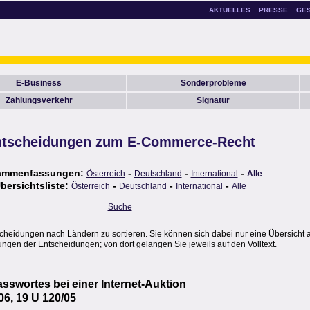
AKTUELLES
PRESSE
GE
E-Business
Sonderprobleme
Zahlungsverkehr
Signatur
tscheidungen zum E-Commerce-Recht
ammenfassungen:
-
-
-
Österreich
Deutschland
International
Alle
bersichtsliste:
-
-
-
Österreich
Deutschland
International
Alle
Suche
scheidungen nach Ländern zu sortieren. Sie können sich dabei nur eine Übersicht 
gen der Entscheidungen; von dort gelangen Sie jeweils auf den Volltext.
swortes bei einer Internet-Auktion
06, 19 U 120/05