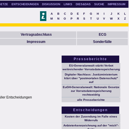
SETZE
ENTSCHEIDUNGEN
DISKUSSION
LINKS
DIES&DAS
SUCHE
IMPRESSUM
A
B
C
D
E
F
G
H
I
J
K
L
M
N
O
P
R
S
T
U
V
W
X
Z
Vertragsabschluss
ECG
Impressum
Sonderfälle
Presseberichte
EU-Generalanwalt stärkt Verbot
weitreichender Vorratsdatenspeicherung
Digitaler Nachlass: Justizministerium
klärt über "postmortalen Datenschutz"
auf
EuGH-Generalanwalt: Nationale Gesetze
zur Vorratsdatenspeicherung
rechtswidrig
aller Entscheidungen
alle Presseberichte
Entscheidungen
Kosten der Zusendung im Falle eines
Widerrufs
Anbieterkennzeichnung auf der "mich"-