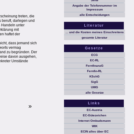
Seite
Angabe der Telefonnummer im
Impressum
alle Entscheidungen
scheinung treten, die
s beruft, darlegen und
m Handeln unter
Literatur
klärung mit
... und die Kosten meines Einschreitens
n haftet der
gesamte Literatur
icht, dass jemand sich
nworts vermag
Gesetze
tand zu begründen. Der
ECG
rweise davon ausgehen,
EC-RL
onkreter Umstände
FernfinanzG
Fernfin-RL
KSchG
SigG
UWG
alle Gesetze
Links
»
EC-Austria
EC-Gütezeichen
Internet Ombudsmann
WIK
ECIN alles über EC