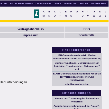
SETZE
ENTSCHEIDUNGEN
DISKUSSION
LINKS
DIES&DAS
SUCHE
IMPRESSUM
A
B
C
D
E
F
G
H
I
J
K
L
M
N
O
P
R
S
T
U
V
W
X
Z
Vertragsabschluss
ECG
Impressum
Sonderfälle
Presseberichte
EU-Generalanwalt stärkt Verbot
weitreichender Vorratsdatenspeicherung
Digitaler Nachlass: Justizministerium
klärt über "postmortalen Datenschutz"
auf
EuGH-Generalanwalt: Nationale Gesetze
zur Vorratsdatenspeicherung
rechtswidrig
aller Entscheidungen
alle Presseberichte
Entscheidungen
Kosten der Zusendung im Falle eines
Widerrufs
Anbieterkennzeichnung auf der "mich"-