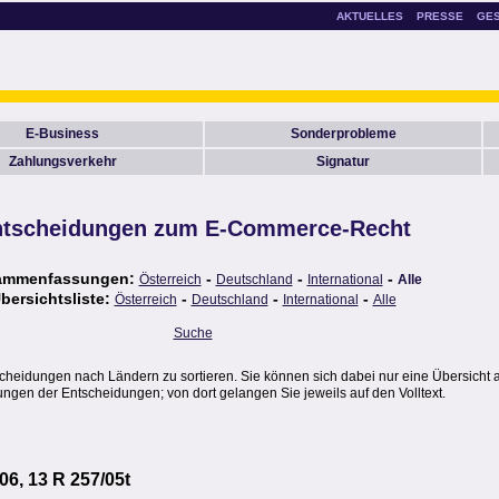
AKTUELLES
PRESSE
GE
E-Business
Sonderprobleme
Zahlungsverkehr
Signatur
tscheidungen zum E-Commerce-Recht
ammenfassungen:
-
-
-
Österreich
Deutschland
International
Alle
bersichtsliste:
-
-
-
Österreich
Deutschland
International
Alle
Suche
scheidungen nach Ländern zu sortieren. Sie können sich dabei nur eine Übersicht 
gen der Entscheidungen; von dort gelangen Sie jeweils auf den Volltext.
06, 13 R 257/05t