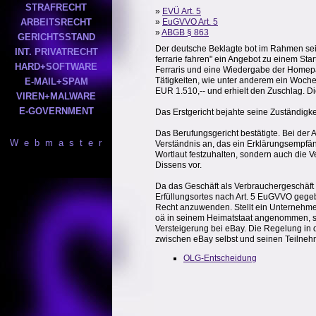
STRAFRECHT
»
EVÜ Art. 5
ARBEITSRECHT
»
EuGVVO Art. 5
»
ABGB § 863
GERICHTSSTAND
Der deutsche Beklagte bot im Rahmen sein
INT. PRIVATRECHT
ferrarie fahren" ein Angebot zu einem St
HARD+SOFTWARE
Ferraris und eine Wiedergabe der Homepa
Tätigkeiten, wie unter anderem ein Wochen
E-MAIL+SPAM
EUR 1.510,-- und erhielt den Zuschlag. D
VIREN+MALWARE
E-GOVERNMENT
Das Erstgericht bejahte seine Zuständigk
Das Berufungsgericht bestätigte. Bei der
W e b m a s t e r
Verständnis an, das ein Erklärungsempfän
Wortlaut festzuhalten, sondern auch die
Dissens vor.
Da das Geschäft als Verbrauchergeschäft z
Erfüllungsortes nach Art. 5 EuGVVO gegeb
Recht anzuwenden. Stellt ein Unternehme
oä in seinem Heimatstaat angenommen, so 
Versteigerung bei eBay. Die Regelung in
zwischen eBay selbst und seinen Teilneh
OLG-Entscheidung