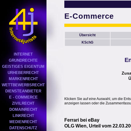
E-Commerce
Übersicht
KSchG
INTERNET
En
GRUNDRECHTE
GEISTIGES EIGENTUM
URHEBERRECHT
Zus
Ü
MARKENRECHT
WETTBEWERBSRECHT
DIENSTEANBIETER
E - COMMERCE
Klicken Sie auf eine Auswahl, um die Ent
anzeigen lassen oder die Zusammenfassun
ZIVILRECHT
DOMAINRECHT
LINKRECHT
Ferrari bei eBay
MEDIENRECHT
OLG Wien, Urteil vom 22.03.20
DATENSCHUTZ