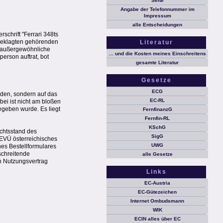
Seite
Angabe der Telefonnummer im
Impressum
alle Entscheidungen
chrift "Ferrari 348ts
 Beklagten gehörenden
Literatur
e außergewöhnliche
... und die Kosten meines Einschreitens
erson auftrat, bot
gesamte Literatur
Gesetze
ECG
nden, sondern auf das
EC-RL
ei ist nicht am bloßen
egeben wurde. Es liegt
FernfinanzG
Fernfin-RL
KSchG
ichtsstand des
SigG
 EVÜ österreichisches
UWG
es Bestellformulares
schreitende
alle Gesetze
n Nutzungsvertrag
Links
EC-Austria
EC-Gütezeichen
Internet Ombudsmann
WIK
ECIN alles über EC