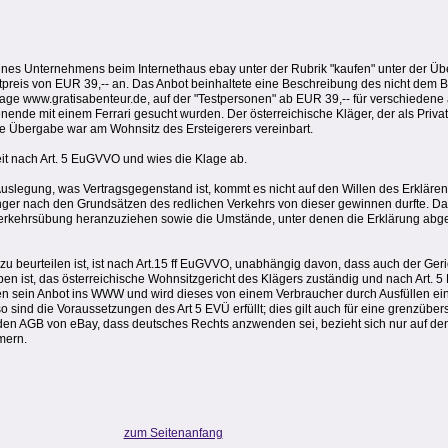
es Unternehmens beim Internethaus ebay unter der Rubrik "kaufen" unter der Übers
artpreis von EUR 39,-- an. Das Anbot beinhaltete eine Beschreibung des nicht dem
ge www.gratisabenteur.de, auf der "Testpersonen" ab EUR 39,-- für verschieden
ende mit einem Ferrari gesucht wurden. Der österreichische Kläger, der als Privatp
ie Übergabe war am Wohnsitz des Ersteigerers vereinbart.
eit nach Art. 5 EuGVVO und wies die Klage ab.
 Auslegung, was Vertragsgegenstand ist, kommt es nicht auf den Willen des Erkläre
ger nach den Grundsätzen des redlichen Verkehrs von dieser gewinnen durfte. Dab
 Verkehrsübung heranzuziehen sowie die Umstände, unter denen die Erklärung abg
u beurteilen ist, ist nach Art.15 ff EuGVVO, unabhängig davon, dass auch der Ger
en ist, das österreichische Wohnsitzgericht des Klägers zuständig und nach Art. 5
n sein Anbot ins WWW und wird dieses von einem Verbraucher durch Ausfüllen ein
sind die Voraussetzungen des Art 5 EVÜ erfüllt; dies gilt auch für eine grenzüber
 den AGB von eBay, dass deutsches Rechts anzwenden sei, bezieht sich nur auf de
mern.
zum Seitenanfang