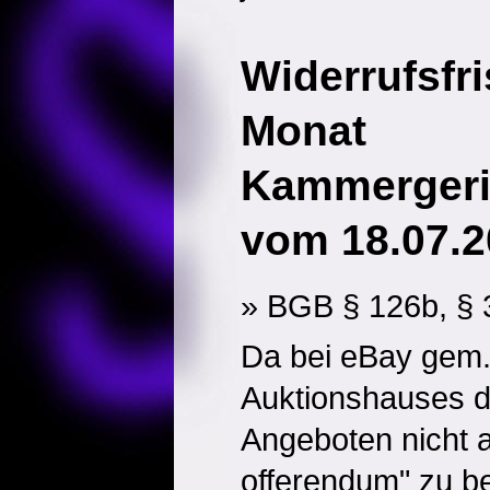
Widerrufsfri
Monat
Kammergeri
vom 18.07.2
» BGB § 126b, § 
Da bei eBay gem
Auktionshauses d
Angeboten nicht al
offerendum" zu be