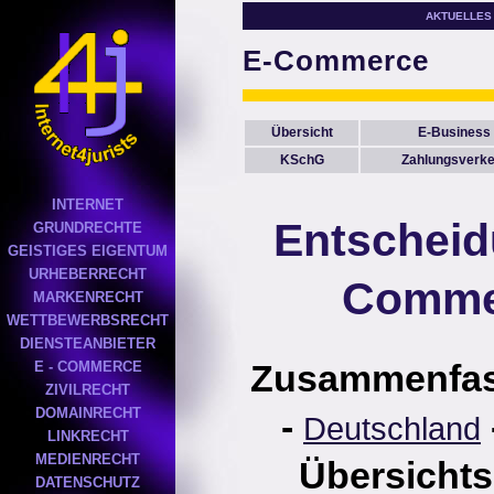
AKTUELLES
E-Commerce
Übersicht
E-Business
KSchG
Zahlungsverke
INTERNET
Entscheid
GRUNDRECHTE
GEISTIGES EIGENTUM
URHEBERRECHT
Comme
MARKENRECHT
WETTBEWERBSRECHT
DIENSTEANBIETER
Zusammenfa
E - COMMERCE
ZIVILRECHT
DOMAINRECHT
-
Deutschland
LINKRECHT
MEDIENRECHT
Übersichts
DATENSCHUTZ