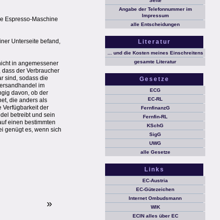
Seite
Angabe der Telefonnummer im
Impressum
eine Espresso-Maschine
alle Entscheidungen
einer Unterseite befand,
Literatur
... und die Kosten meines Einschreitens
gesamte Literatur
 nicht in angemessener
, dass der Verbraucher
 sind, sodass die
Gesetze
 Versandhandel im
ECG
ngig davon, ob der
EC-RL
et, die anders als
 Verfügbarkeit der
FernfinanzG
el betreibt und sein
Fernfin-RL
auf einen bestimmten
KSchG
ei genügt es, wenn sich
SigG
UWG
alle Gesetze
Links
EC-Austria
EC-Gütezeichen
Internet Ombudsmann
»
WIK
ECIN alles über EC