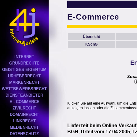
E-Commerce
Übersicht
KSchG
INTERNET
En
GRUNDRECHTE
GEISTIGES EIGENTUM
URHEBERRECHT
Zus
Ü
MARKENRECHT
WETTBEWERBSRECHT
DIENSTEANBIETER
E - COMMERCE
Klicken Sie auf eine Auswahl, um die Ent
anzeigen lassen oder die Zusammenfassun
ZIVILRECHT
DOMAINRECHT
LINKRECHT
Lieferzeit beim Online-Verkauf
MEDIENRECHT
BGH, Urteil vom 17.04.2005, I 
DATENSCHUTZ