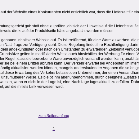
f der Website eines Konkurrenten nicht ersichtlich war, dass die Lieferzeit für 
ufungsgericht gab statt ohne zu prüfen, ob sich der Hinweis auf die Lieferfrist auf 
Hinweis direkt auf der Produktseite hätte angebracht werden müssen.
genauen Inhalts der Website auf. Es ist irreführend, für eine Ware zu werben, die
n Nachfrage zur Verfügung steht. Diese Regelung findet ihre Rechtfertigung darin
 dem angekündigten oder nach den Umständen zu erwartenden Zeitpunkt verfügbar
Grundsätze gelten in modifizierter Weise auch hinsichtlich der Werbung für einen
in der Regel, dass die beworbene Ware unverzüglich versandt werden kann, unabhä
er sie bei einem Dritten abrufen kann. Der Verkehr erwartet bei Angeboten im Intern
ndig aktualisiert werden können, mangels anderslautender Angaben die sofortige
 diese Erwartung des Verkehrs belastet den Unternehmer, der einen Versandhand
 in unzumutbarer Weise. Es bleibt ihm aber unbenommen, durch geeignete Zusätze 
weisen, wenn er nicht in der Lage ist, eine Nachfrage tagesaktuell zu erfüllen. Dab
t, auf die mittels Link verwiesen wird.
zum Seitenanfang
1