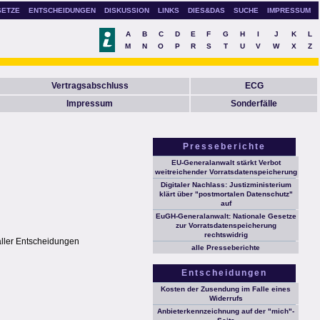
SETZE
ENTSCHEIDUNGEN
DISKUSSION
LINKS
DIES&DAS
SUCHE
IMPRESSUM
A
B
C
D
E
F
G
H
I
J
K
L
M
N
O
P
R
S
T
U
V
W
X
Z
Vertragsabschluss
ECG
Impressum
Sonderfälle
Presseberichte
EU-Generalanwalt stärkt Verbot
weitreichender Vorratsdatenspeicherung
Digitaler Nachlass: Justizministerium
klärt über "postmortalen Datenschutz"
auf
EuGH-Generalanwalt: Nationale Gesetze
zur Vorratsdatenspeicherung
rechtswidrig
aller Entscheidungen
alle Presseberichte
Entscheidungen
Kosten der Zusendung im Falle eines
Widerrufs
Anbieterkennzeichnung auf der "mich"-