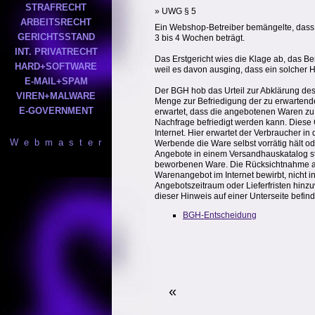
STRAFRECHT
» UWG § 5
ARBEITSRECHT
Ein Webshop-Betreiber bemängelte, dass au
GERICHTSSTAND
3 bis 4 Wochen beträgt.
INT. PRIVATRECHT
Das Erstgericht wies die Klage ab, das Ber
HARD+SOFTWARE
weil es davon ausging, dass ein solcher 
E-MAIL+SPAM
Der BGH hob das Urteil zur Abklärung des 
VIREN+MALWARE
Menge zur Befriedigung der zu erwartende
E-GOVERNMENT
erwartet, dass die angebotenen Waren zu
Nachfrage befriedigt werden kann. Diese 
Internet. Hier erwartet der Verbraucher 
W e b m a s t e r
Werbende die Ware selbst vorrätig hält od
Angebote in einem Versandhauskatalog stä
beworbenen Ware. Die Rücksichtnahme auf
Warenangebot im Internet bewirbt, nicht
Angebotszeitraum oder Lieferfristen hinzu
dieser Hinweis auf einer Unterseite befinde
BGH-Entscheidung
«