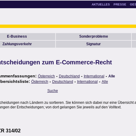
AKTUELLES
PRESSE
GE
E-Business
Sonderprobleme
Zahlungsverkehr
Signatur
tscheidungen zum E-Commerce-Recht
ammenfassungen:
-
-
-
Österreich
Deutschland
International
Alle
bersichtsliste:
-
-
-
Österreich
Deutschland
International
Alle
Suche
scheidungen nach Ländern zu sortieren. Sie können sich dabei nur eine Übersicht 
gen der Entscheidungen; von dort gelangen Sie jeweils auf den Volltext.
ZR 314/02