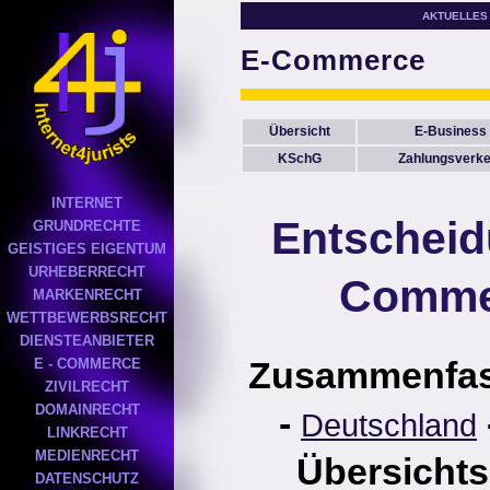
AKTUELLES
E-Commerce
Übersicht
E-Business
KSchG
Zahlungsverke
INTERNET
Entscheid
GRUNDRECHTE
GEISTIGES EIGENTUM
URHEBERRECHT
Comme
MARKENRECHT
WETTBEWERBSRECHT
DIENSTEANBIETER
Zusammenfa
E - COMMERCE
ZIVILRECHT
DOMAINRECHT
-
Deutschland
LINKRECHT
MEDIENRECHT
Übersichts
DATENSCHUTZ