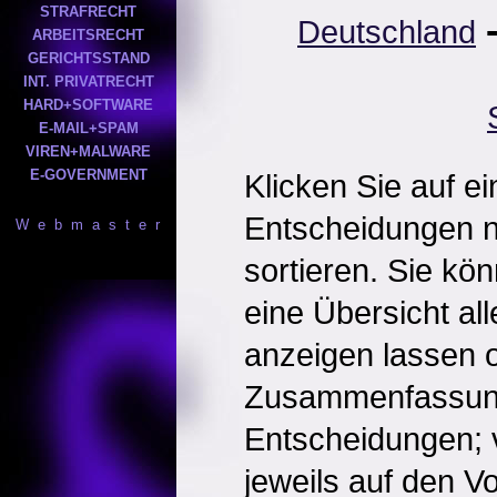
STRAFRECHT
Deutschland
ARBEITSRECHT
GERICHTSSTAND
INT. PRIVATRECHT
HARD+SOFTWARE
E-MAIL+SPAM
VIREN+MALWARE
E-GOVERNMENT
Klicken Sie auf e
Entscheidungen 
W e b m a s t e r
sortieren. Sie kö
eine Übersicht al
anzeigen lassen o
Zusammenfassun
Entscheidungen; 
jeweils auf den Vol