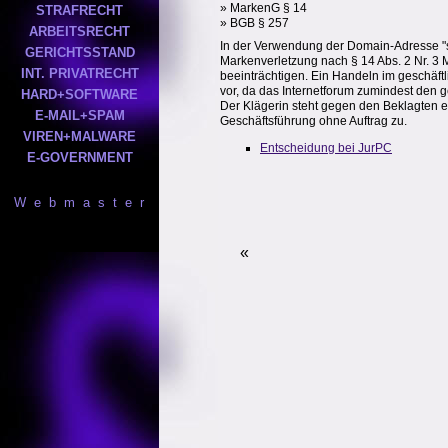
» MarkenG § 14
STRAFRECHT
» BGB § 257
ARBEITSRECHT
In der Verwendung der Domain-Adresse "sch
GERICHTSSTAND
Markenverletzung nach § 14 Abs. 2 Nr. 3 M
INT. PRIVATRECHT
beeinträchtigen. Ein Handeln im geschäf
vor, da das Internetforum zumindest den g
HARD+SOFTWARE
Der Klägerin steht gegen den Beklagten 
E-MAIL+SPAM
Geschäftsführung ohne Auftrag zu.
VIREN+MALWARE
Entscheidung bei JurPC
E-GOVERNMENT
W e b m a s t e r
«