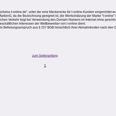
eiss-t-online.de", unter der eine Meckerecke für t-online-Kunden eingerichtet wur
arkenG, da die Bezeichnung geeignet ist, die Wertschätzung der Marke "t-online" 
tlichen Verkehr liegt bei Verwendung des Domain-Namens im Internet ohne geschl
eschäftlichen Interessen der Wettbewerber von t-online dient.
ein Befreiungsanspruch aus § 257 BGB hinsichtlich ihrer Abmahnkosten nach den 
zum Seitenanfang
1