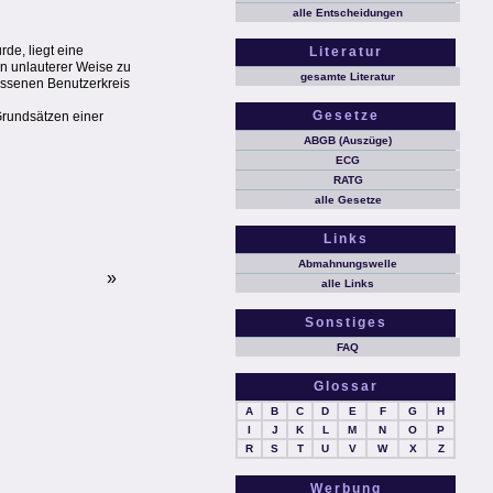
alle Entscheidungen
de, liegt eine
Literatur
in unlauterer Weise zu
gesamte Literatur
ossenen Benutzerkreis
Gesetze
Grundsätzen einer
ABGB (Auszüge)
ECG
RATG
alle Gesetze
Links
Abmahnungswelle
»
alle Links
Sonstiges
FAQ
Glossar
A
B
C
D
E
F
G
H
I
J
K
L
M
N
O
P
R
S
T
U
V
W
X
Z
Werbung