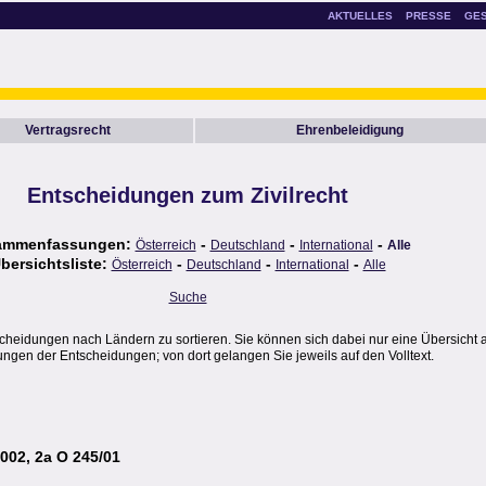
AKTUELLES
PRESSE
GE
Vertragsrecht
Ehrenbeleidigung
Entscheidungen zum Zivilrecht
ammenfassungen:
-
-
-
Österreich
Deutschland
International
Alle
bersichtsliste:
-
-
-
Österreich
Deutschland
International
Alle
Suche
scheidungen nach Ländern zu sortieren. Sie können sich dabei nur eine Übersicht 
gen der Entscheidungen; von dort gelangen Sie jeweils auf den Volltext.
2002, 2a O 245/01