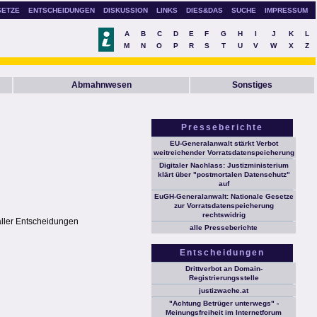
SETZE
ENTSCHEIDUNGEN
DISKUSSION
LINKS
DIES&DAS
SUCHE
IMPRESSUM
A
B
C
D
E
F
G
H
I
J
K
L
M
N
O
P
R
S
T
U
V
W
X
Z
Abmahnwesen
Sonstiges
Presseberichte
EU-Generalanwalt stärkt Verbot
weitreichender Vorratsdatenspeicherung
Digitaler Nachlass: Justizministerium
klärt über "postmortalen Datenschutz"
auf
EuGH-Generalanwalt: Nationale Gesetze
zur Vorratsdatenspeicherung
rechtswidrig
aller Entscheidungen
alle Presseberichte
Entscheidungen
Drittverbot an Domain-
Registrierungsstelle
justizwache.at
"Achtung Betrüger unterwegs" -
Meinungsfreiheit im Internetforum