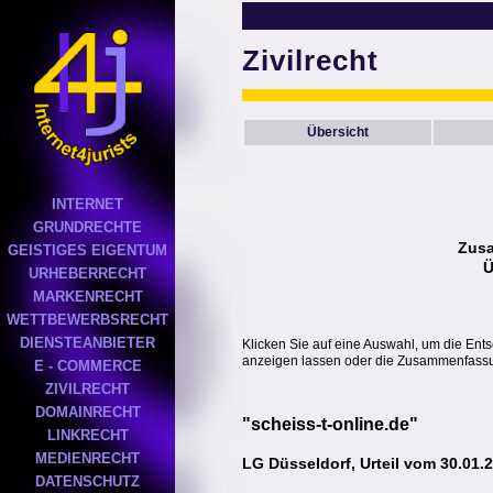
Zivilrecht
Übersicht
INTERNET
GRUNDRECHTE
Zus
GEISTIGES EIGENTUM
Ü
URHEBERRECHT
MARKENRECHT
WETTBEWERBSRECHT
DIENSTEANBIETER
Klicken Sie auf eine Auswahl, um die Ent
anzeigen lassen oder die Zusammenfassun
E - COMMERCE
ZIVILRECHT
DOMAINRECHT
"scheiss-t-online.de"
LINKRECHT
MEDIENRECHT
LG Düsseldorf, Urteil vom 30.01.
DATENSCHUTZ