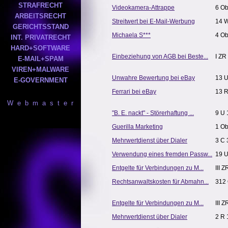
STRAFRECHT
Videokamera-Attrappe
6 Ob
ARBEITSRECHT
Streitwert bei E-Mail-Werbung
14 
GERICHTSSTAND
Michaela S***
4 Ob
INT. PRIVATRECHT
HARD+SOFTWARE
Einbeziehung von AGB bei Beste...
I ZR
E-MAIL+SPAM
VIREN+MALWARE
Unwahre Bewertung bei eBay
13 U
E-GOVERNMENT
Ferrari bei eBay
13 R
W e b m a s t e r
"B. E. nackt" - Störerhaftung ...
9 U 
Guerilla Marketing
1 Ob
Mehrwertdienst über Dialer
3 C 
Verwendung eines fremden Passw...
19 U
Entgelte für Verbindungen zu M...
III 
Rechtsanwaltskosten für Abmahn...
312 
Entgelte für Verbindungen zu M...
III Z
Mehrwertdienst über Dialer
2 R