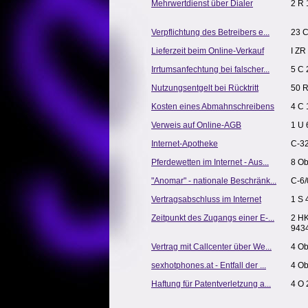
Mehrwertdienst über Dialer
2 R
Verpflichtung des Betreibers e...
23 C
Lieferzeit beim Online-Verkauf
I ZR
Irrtumsanfechtung bei falscher...
5 C 
Nutzungsentgelt bei Rücktritt
50 R
Kosten eines Abmahnschreibens
4 C
Verweis auf Online-AGB
1 U 
Internet-Apotheke
C-3
Pferdewetten im Internet - Aus...
8 Ob
"Anomar" - nationale Beschränk...
C-6/
Vertragsabschluss im Internet
1 S 
Zeitpunkt des Zugangs einer E-...
2 H
943
Vertrag mit Callcenter über We...
4 Ob
sexhotphones.at - Entfall der ...
4 Ob
Haftung für Patentverletzung a...
4 O 