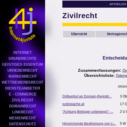
AKTUELLES
Zivilrecht
Übersicht
Vertragsrec
INTERNET
Entscheidu
GRUNDRECHTE
GEISTIGES EIGENTUM
Zusammenfassungen:
URHEBERRECHT
Ös
Übersichtsliste:
Österr
MARKENRECHT
WETTBEWERBSRECHT
chron
DIENSTEANBIETER
E - COMMERCE
Drittverbot an Domain-Registri...
3 Ob
ZIVILRECHT
justizwache.at
17 O
DOMAINRECHT
"Achtung Betrüger unterwegs" -...
2 U 
LINKRECHT
MEDIENRECHT
Hinreichende Bestimmung von Li...
5 W 
DATENSCHUTZ