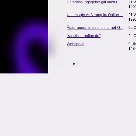
Unterlassungsgebot gilt auch f...
21 
199
Untersagte Äußerung im Online-...
21 
199
Äußerungen in einem Internet-G...
2a O
"scheiss-t-online.de"
2a O
Webspace
9 H
148
«